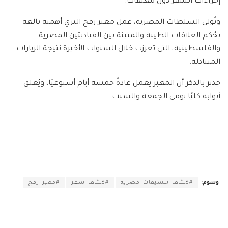
إجراءات السفر دون معيقات.
وتُولى السلطات المصرية، عمل معبر رفح البري أهمية بالغة
بحُكم العلاقات الطيبة والمتينة بين القياديتين المصرية
والفلسطينية، التي تعززت خلال السنوات الأخيرة نتيجة الزيارات
المتبادلة.
جدير بالذكر أن المعبر يعمل عادةً خمسة أيام أسبوعيًا، ويُغلق
أبوابه كليًا يومي الجمعة والسبت.
وسوم:
#كشف_تنسيقات_مصرية
#كشف_سفر
#معبر_رفح