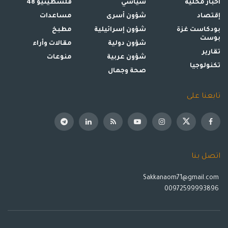
أخبار محلية
سياسي
فلسطينيو 48
إقتصاد
شؤون أسرى
مساعدات
بودكاست غزة
شؤون إسرائيلية
مطبخ
بوست
شؤون دولية
مقالات وأراء
تقارير
شؤون عربية
منوعات
تكنولوجيا
صحة وجمال
تابعنا على
اتصل بنا
Sakkanaom71@gmail.com
00972599993896