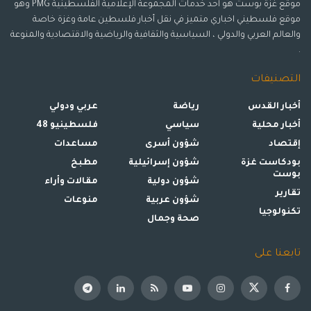
موقع غزة بوست هو احد خدمات المجموعة الإعلامية الفلسطينية PMG وهو
موقع فلسطيني اخباري متميز في نقل أخبار فلسطين عامة وغزة خاصة
والعالم العربي والدولي ، السياسية والثقافية والرياضية والاقتصادية والمنوعة
.
التصنيفات
أخبار القدس
رياضة
عربي ودولي
أخبار محلية
سياسي
فلسطينيو 48
إقتصاد
شؤون أسرى
مساعدات
بودكاست غزة
شؤون إسرائيلية
مطبخ
بوست
شؤون دولية
مقالات وأراء
تقارير
شؤون عربية
منوعات
تكنولوجيا
صحة وجمال
تابعنا على