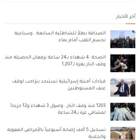
عرضها
على
القيادة
السياسية
والعسكرية
العليا
في
إسرائيل،
مما
يشير
إلى
وجود
فجوات
كبيرة
في
التخطيط
والاستعدادات
.
أخر الأخبار
هذه
الإخفاقات
أدت
إلى
اعتراف
جيش
الاحتلال
الإسرائيلي
بعدم
قدرته
على
حماية
المستوطنين
خلال
الهجوم،
مع
وعد
بالكشف
عن
الصداقة بطلاً للشاطئية السابعة.. وسباعية
نتائج
التحقيقات
في
المستقبل
.
وفي
السياق
نفسه،
اعترف
رئيس
تحسم اللقب أمام نماء
الوزراء
الإسرائيلي
بنيامين
نتنياهو
بخطأه
الأساسي
في
التعامل
مع
الهجوم
وقدم
اعتذاره
عن
الفشل
في
منع
وقوعه
وقوعه
.
الصحة: 4 شهداء بـ24 ساعة يرفعان الحصيلة منذ
وقف النار بغزة لـ1,207
وسوم:
الاقصي
تحقيقات
رئيسي
غزة بوست
وكالات
قيادات أمنية إسرائيلية تستنجد بترامب لوقف
عنف المستوطنين
1203 منذ وقف النار.. وصول 3 شهداء و12 جريحاً
لمشافي غزة بـ24 ساعة
تسجيل 5 آلاف إصابة أسبوعياً بالأمراض المعوية
والجلدية