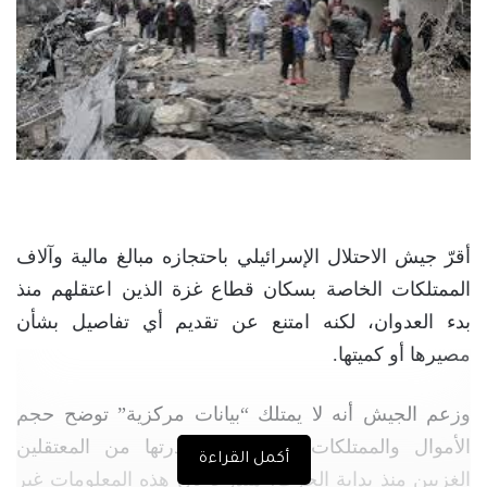
أقرّ جيش الاحتلال الإسرائيلي باحتجازه مبالغ مالية وآلاف
الممتلكات الخاصة بسكان قطاع غزة الذين اعتقلهم منذ
بدء العدوان، لكنه امتنع عن تقديم أي تفاصيل بشأن
مصيرها أو كميتها.
وزعم الجيش أنه لا يمتلك “بيانات مركزية” توضح حجم
الأموال والممتلكات التي تم مصادرتها من المعتقلين
أكمل القراءة
الغزيين منذ بداية الحرب، متذرعًا بأن هذه المعلومات غير