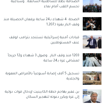
الصداقة بطلاً للشاطئية السابعة.. وسباعية
تحسم اللقب أمام نماء
الصحة: 4 شهداء بـ24 ساعة يرفعان الحصيلة منذ
وقف النار بغزة لـ1,207
قيادات أمنية إسرائيلية تستنجد بترامب لوقف
عنف المستوطنين
1203 منذ وقف النار.. وصول 3 شهداء و12 جريحاً
لمشافي غزة بـ24 ساعة
تسجيل 5 آلاف إصابة أسبوعياً بالأمراض المعوية
والجلدية
بن غفير يهاجم خطة الكابينيت لإدخال قوات دولية
إلى غزة ويكرر دعوته لتهجير السكان