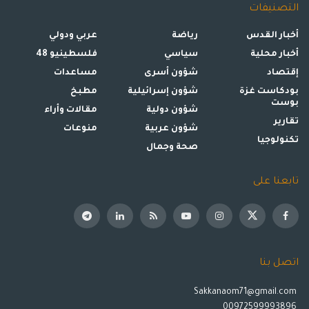
التصنيفات
أخبار القدس
رياضة
عربي ودولي
أخبار محلية
سياسي
فلسطينيو 48
إقتصاد
شؤون أسرى
مساعدات
بودكاست غزة
شؤون إسرائيلية
مطبخ
بوست
شؤون دولية
مقالات وأراء
تقارير
شؤون عربية
منوعات
تكنولوجيا
صحة وجمال
تابعنا على
اتصل بنا
Sakkanaom71@gmail.com
00972599993896