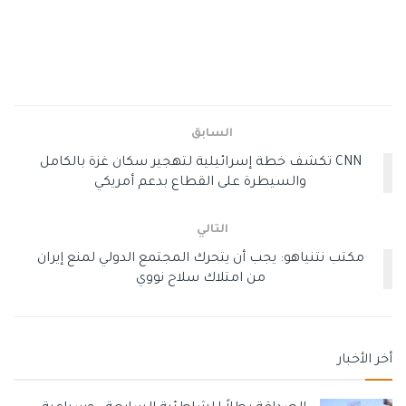
والضغط على إسرائيل لوقف انتهاكاتها وجرائمها المتواصلة
بحق المدنيين في غزة.
وسوم:
القاهرة
حرب غزة
خارجية مصر
وقف اطلاق النار
السابق
CNN تكشف خطة إسرائيلية لتهجير سكان غزة بالكامل
والسيطرة على القطاع بدعم أمريكي
التالي
مكتب نتنياهو: يجب أن يتحرك المجتمع الدولي لمنع إيران
من امتلاك سلاح نووي
أخر الأخبار