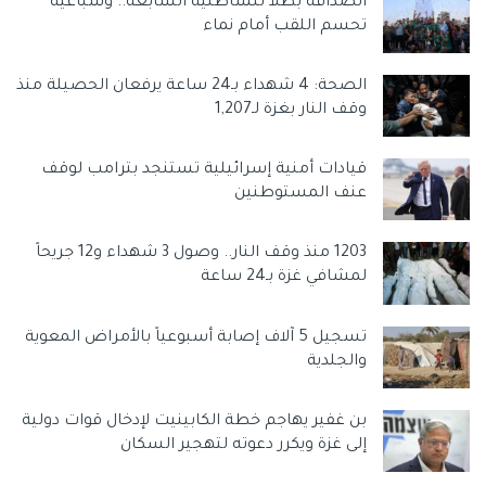
الصداقة بطلاً للشاطئية السابعة.. وسباعية
تحسم اللقب أمام نماء
الصحة: 4 شهداء بـ24 ساعة يرفعان الحصيلة منذ
وقف النار بغزة لـ1,207
قيادات أمنية إسرائيلية تستنجد بترامب لوقف
عنف المستوطنين
1203 منذ وقف النار.. وصول 3 شهداء و12 جريحاً
لمشافي غزة بـ24 ساعة
تسجيل 5 آلاف إصابة أسبوعياً بالأمراض المعوية
والجلدية
بن غفير يهاجم خطة الكابينيت لإدخال قوات دولية
إلى غزة ويكرر دعوته لتهجير السكان