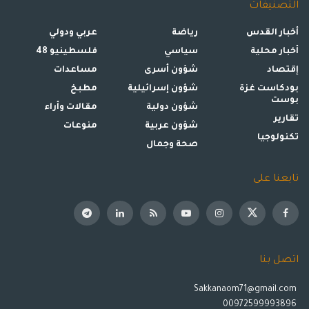
التصنيفات
أخبار القدس
رياضة
عربي ودولي
أخبار محلية
سياسي
فلسطينيو 48
إقتصاد
شؤون أسرى
مساعدات
بودكاست غزة
شؤون إسرائيلية
مطبخ
بوست
شؤون دولية
مقالات وأراء
تقارير
شؤون عربية
منوعات
تكنولوجيا
صحة وجمال
تابعنا على
اتصل بنا
Sakkanaom71@gmail.com
00972599993896