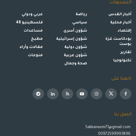
التصنيفات
أخبار القدس
رياضة
عربي ودولي
أخبار محلية
سياسي
فلسطينيو 48
إقتصاد
شؤون أسرى
مساعدات
بودكاست غزة
شؤون إسرائيلية
مطبخ
بوست
شؤون دولية
مقالات وأراء
تقارير
شؤون عربية
منوعات
تكنولوجيا
صحة وجمال
تابعنا على
اتصل بنا
Sakkanaom71@gmail.com
00972599993896