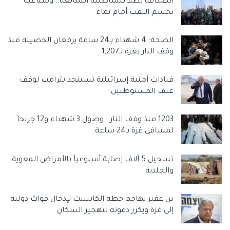
الصداقة بطلاً للشاطئية السابعة.. وسباعية
تحسم اللقب أمام نماء
وسوم:
إسرائيل قتلت نحو 100 ألف مواطن في غزة
الحرب الأكثر دموية.. هآرتس: إسرائيل قتلت نحو 100 ألف مواطن في
غزة
الصحة: 4 شهداء بـ24 ساعة يرفعان الحصيلة منذ
وقف النار بغزة لـ1,207
حرب غزة
شهداء غزة
قيادات أمنية إسرائيلية تستنجد بترامب لوقف
عنف المستوطنين
1203 منذ وقف النار.. وصول 3 شهداء و12 جريحاً
لمشافي غزة بـ24 ساعة
تسجيل 5 آلاف إصابة أسبوعياً بالأمراض المعوية
والجلدية
بن غفير يهاجم خطة الكابينيت لإدخال قوات دولية
إلى غزة ويكرر دعوته لتهجير السكان