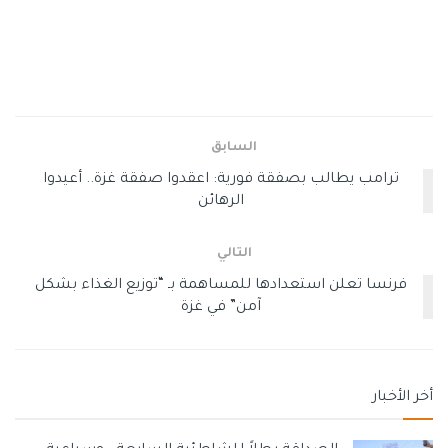
دموية في القرن الـ21.
وعن أبرز الدراسات الدولية التي تناولت هذه القضية، سلطت
الصحيفة الضوء على دراسة نشرها البروفيسور مايكل سباغات
الخبير العالمي في الوفيات خلال النزاعات العنيفة، وفريق من
السابق
الباحثين هذا الأسبوع، إذ اعتبرتها الأكثر شمولا حتى الآن بشأن
موضوع الوفيات بغزة.
ترامب يطالب بصفقة فورية: اعقدوا صفقة غزة.. أعيدوا
الرهائن
وأوضحت أن سباغات وبمساعدة عالم السياسة الفلسطيني
الدكتور خليل الشقاقي، أجرى مسحا لـ 2000 أسرة في غزة، تضم
التالي
نحو 10 آلاف شخص، وخلصوا إلى أنه حتى يناير/ كانون الثاني 2025،
فرنسا تعلن استعدادها للمساهمة بـ “توزيع الغذاء بشكل
استشهد نحو 75 ألفا و200 شخص في غزة نتيجة أعمال عنف
آمن” في غزة
خلال الحرب، غالبيتهم العظمى بسبب الذخائر الإسرائيلية.
واستدركت: “في ذلك الوقت، قدرت وزارة الصحة في قطاع غزة
عدد الشهداء منذ بداية الحرب بـ 45 ألفا و660 قتيلا، وبعبارة
أخر الأخبار
أخرى، قللت بيانات وزارة الصحة من العدد الحقيقي للشهداء
بنحو 40%”