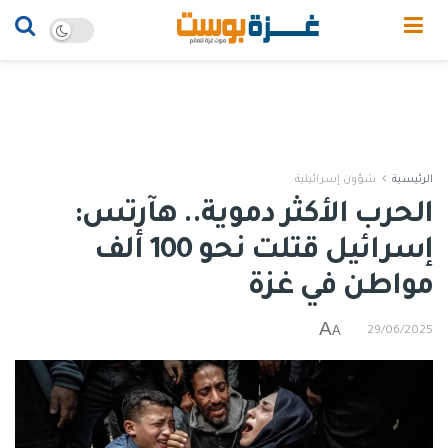
الرئيسية
شؤون إسرائيلية
الحرب الأكثر دموية.. هآرتس:
إسرائيل قتلت نحو 100 ألف
مواطن في غزة
A
A
29/06/2025