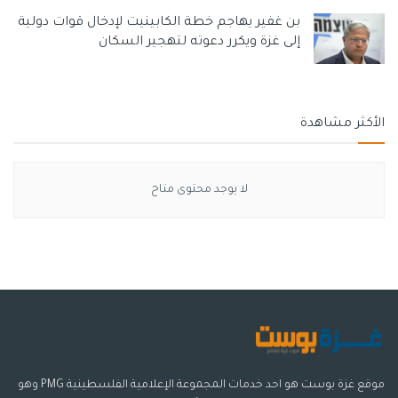
بن غفير يهاجم خطة الكابينيت لإدخال قوات دولية
إلى غزة ويكرر دعوته لتهجير السكان
الأكثر مشاهدة
لا يوجد محتوى متاح
موقع غزة بوست هو احد خدمات المجموعة الإعلامية الفلسطينية PMG وهو