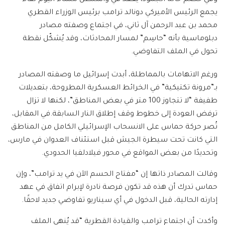
يجمع الرئيس الأميركي دونالد ترامب برئيس الوزراء القطري
محمد بن عبد الرحمن آل ثاني، في اجتماع وصفته مصادر
دبلوماسية بأنه “حاسِم” لمسار المحادثات، وقد يُشكّل نقطة
تحول في الملف التفاوضي.
ورغم الاتهامات بالمماطلة، أبدت إسرائيل ما وصفته المصادر
بـ”مرونة تكتيكية” في الخرائط العسكرية المطروحة، بتعديلات
طفيفة “لا تتجاوز 100 متر في بعض المناطق”، لكنها لا تزال
ترفض العودة إلى خطوط وقف إطلاق النار السابقة.في المقابل،
تُصر حركة حماس على الانسحاب الإسرائيلي الكامل من المناطق
التي كانت تحت سيطرة الجيش قبل استئناف العدوان في مارس،
وتحديدًا من بعض المواقع في محور فيلادلفيا الحدودي.
وقالت المصادر ذاتها إن “مفتاح الحسم الآن في يد ترامب”، وإن
حماس تدرك أن هذه قد تكون فرصة نادرة لإبرام اتفاق في عهد
إدارته الحالية، قبل الدخول في أي سيناريو تفاوضي جديد لاحقًا.
وأكدت أن اجتماع ترامب والقيادة القطرية “قد يُنهي الملف