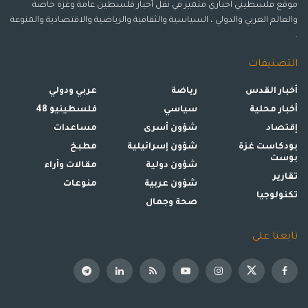
موقع فلسطيني اخباري متميز في نقل أخبار فلسطين عامة وغزة خاصة
والعالم العربي والدولي ، السياسية والثقافية والرياضية والاقتصادية والمنوعة
.
التصنيفات
أخبار القدس
رياضة
عربي ودولي
أخبار محلية
سياسي
فلسطينيو 48
إقتصاد
شؤون أسرى
مساعدات
بودكاست غزة
شؤون إسرائيلية
مطبخ
بوست
شؤون دولية
مقالات وأراء
تقارير
شؤون عربية
منوعات
تكنولوجيا
صحة وجمال
تابعنا على