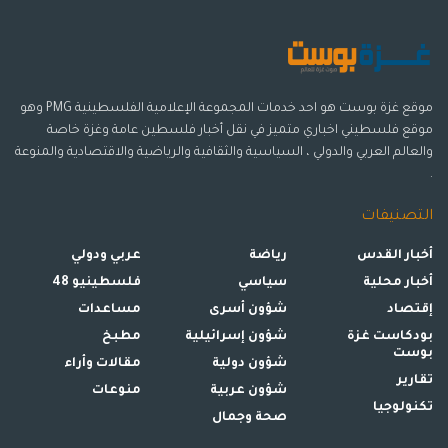
موقع غزة بوست هو احد خدمات المجموعة الإعلامية الفلسطينية PMG وهو
موقع فلسطيني اخباري متميز في نقل أخبار فلسطين عامة وغزة خاصة
والعالم العربي والدولي ، السياسية والثقافية والرياضية والاقتصادية والمنوعة
.
التصنيفات
أخبار القدس
رياضة
عربي ودولي
أخبار محلية
سياسي
فلسطينيو 48
إقتصاد
شؤون أسرى
مساعدات
بودكاست غزة
شؤون إسرائيلية
مطبخ
بوست
شؤون دولية
مقالات وأراء
تقارير
شؤون عربية
منوعات
تكنولوجيا
صحة وجمال