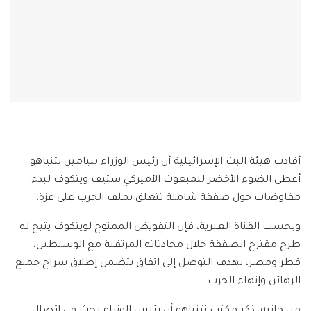
أفادت هيئة البث الإسرائيلية أن رئيس الوزراء بنيامين نتنياهو
أعطى الضوء الأخضر للمبعوث الأميركي ستيف ويتكوف لبدء
مفاوضات حول صفقة شاملة تتعلق بملف الحرب على غزة.
وبحسب القناة العبرية، فإن التفويض الممنوح لويتكوف يتيح له
طرح مقترح الصفقة خلال محادثاته المرتقبة مع الوسيطين،
قطر ومصر، بهدف التوصل إلى اتفاق يتضمن إطلاق سراح جميع
الرهائن وإنهاء الحرب.
من جانبه، ذكر مكتب نتنياهو أن رئيس الوزراء بحث في اتصال