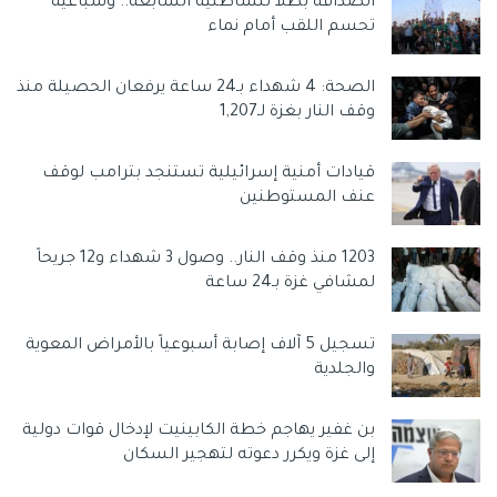
الصداقة بطلاً للشاطئية السابعة.. وسباعية
تحسم اللقب أمام نماء
الصحة: 4 شهداء بـ24 ساعة يرفعان الحصيلة منذ
وقف النار بغزة لـ1,207
قيادات أمنية إسرائيلية تستنجد بترامب لوقف
عنف المستوطنين
1203 منذ وقف النار.. وصول 3 شهداء و12 جريحاً
لمشافي غزة بـ24 ساعة
تسجيل 5 آلاف إصابة أسبوعياً بالأمراض المعوية
والجلدية
بن غفير يهاجم خطة الكابينيت لإدخال قوات دولية
إلى غزة ويكرر دعوته لتهجير السكان