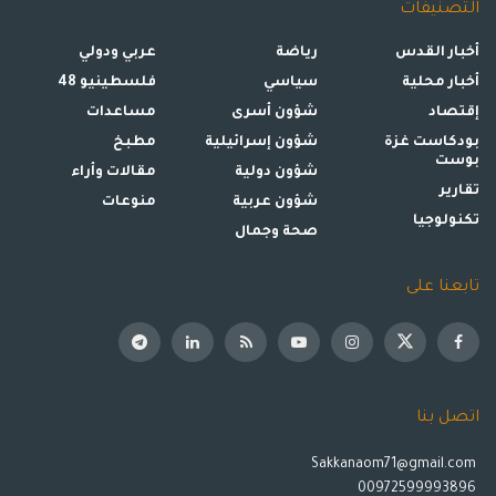
التصنيفات
أخبار القدس
رياضة
عربي ودولي
أخبار محلية
سياسي
فلسطينيو 48
إقتصاد
شؤون أسرى
مساعدات
بودكاست غزة
شؤون إسرائيلية
مطبخ
بوست
شؤون دولية
مقالات وأراء
تقارير
شؤون عربية
منوعات
تكنولوجيا
صحة وجمال
تابعنا على
اتصل بنا
Sakkanaom71@gmail.com
00972599993896