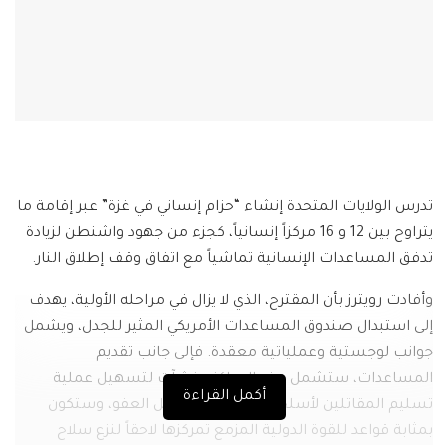
​تدرس الولايات المتحدة إنشاء “حزام إنساني في غزة” عبر إقامة ما
يتراوح بين 12 و 16 مركزاً إنسانياً، كجزء من جهود واشنطن لزيادة
تدفق المساعدات الإنسانية تماشياً مع اتفاق وقف إطلاق النار.
​وأفادت رويترز بأن المقترح، الذي لا يزال في مراحله الأولية، يهدف
إلى استبدال صندوق المساعدات الأمريكي المثير للجدل، ويشمل
جوانب لوجستية وعملياتية معقدة. فإلى جانب تقديم
المساعدات، ستشمل هذه المراكز منشآت لتسهيل عملية
أكمل القراءة
تسليم المقاتلين لأسلحتهم طواعية مقابل العفو، وستكون
بمثابة قواعد للقوة الدولية المزمع تمركزها لاحقاً لنزع سلاح