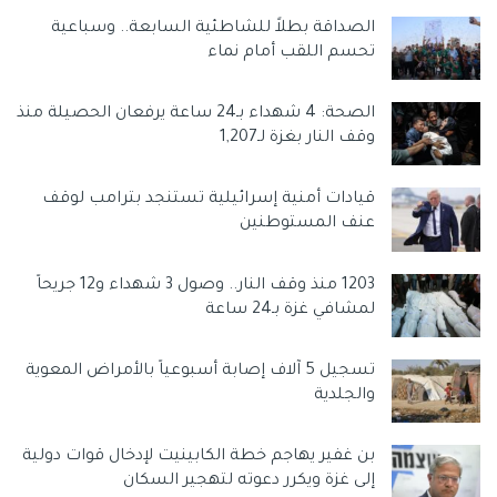
الصداقة بطلاً للشاطئية السابعة.. وسباعية
عملية استعادة الرفات
تحسم اللقب أمام نماء
الخيار الثالث الذي تبحثه المؤسسة الأمنية الإسرائيلية يتمثل في
الصحة: 4 شهداء بـ24 ساعة يرفعان الحصيلة منذ
تنفيذ عملية ميدانية خاصة تهدف إلى استعادة رفات الرهائن
وقف النار بغزة لـ1,207
المحتجزين داخل قطاع غزة، سواء عبر توغل محدود أو من خلال
وحدات خاصة مدعومة بغطاء استخباراتي دقيق.
قيادات أمنية إسرائيلية تستنجد بترامب لوقف
وتشير التقديرات إلى أن هذه الخطوة قد تُنفّذ في حال فشل
عنف المستوطنين
المسار الدبلوماسي، مع الأخذ في الاعتبار المخاطر الأمنية العالية
والتداعيات السياسية لمثل هذا التحرك.
1203 منذ وقف النار.. وصول 3 شهداء و12 جريحاً
لمشافي غزة بـ24 ساعة
الضغط الدبلوماسي
تسجيل 5 آلاف إصابة أسبوعياً بالأمراض المعوية
أما الخيار الرابع فيقوم على استخدام القنوات الدبلوماسية
والجلدية
والإقليمية والدولية للضغط على حركة حماس من أجل تسليم
الرفات، وذلك من خلال وسطاء إقليميين أو عبر الأمم المتحدة.
بن غفير يهاجم خطة الكابينيت لإدخال قوات دولية
ووفق المصادر، فإن وزارة الخارجية الإسرائيلية تعمل بالتنسيق
إلى غزة ويكرر دعوته لتهجير السكان