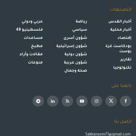
التصنيفات
أخبار القدس
رياضة
عربي ودولي
أخبار محلية
سياسي
فلسطينيو 48
إقتصاد
شؤون أسرى
مساعدات
بودكاست غزة
شؤون إسرائيلية
مطبخ
بوست
شؤون دولية
مقالات وأراء
تقارير
شؤون عربية
منوعات
تكنولوجيا
صحة وجمال
تابعنا على
اتصل بنا
Sakkanaom71@gmail.com