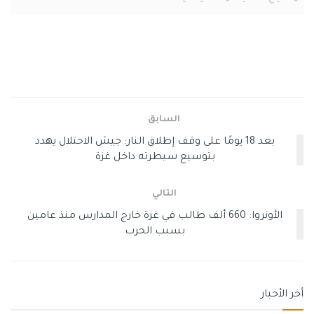
يتضمن هذا الخيار إطلاق عمليات عسكرية جديدة لتوسيع نطاق
سيطرة الجيش الإسرائيلي على مناطق رئيسية في قطاع غزة،
وزيادة نسبة الأراضي الخاضعة للوجود العسكري المباشر.
ويأتي ذلك في إطار السياسة التي أعلنها وزير الجيش، إسرائيل
كاتس، حيث يواصل الجيش عملياته على طول الحدود مستهدفًا
السابق
البنية التحتية التابعة لحماس، بما في ذلك الأنفاق وشبكات
بعد 18 يومًا على وقف إطلاق النار: جيش الاحتلال يهدد
الاتصالات الميدانية.
بتوسيع سيطرته داخل غزة
التالي
التصعيد المستهدف
الأونروا: 660 ألف طالب في غزة خارج المدارس منذ عامين
بسبب الحرب
أما الخيار الثاني فيتمثل في تصعيد عسكري مركز داخل القطاع،
عبر تنفيذ ضربات دقيقة تستهدف قادة ميدانيين، وعناصر
نشطة في حماس وفصائل أخرى، وقد نفذ الجيش مؤخرًا هجومًا
استهدف مركبة تقلّ عناصر من حركة الجهاد كانوا يستعدون
أخر الأخبار
لتنفيذ هجوم ضد أهداف إسرائيلية.