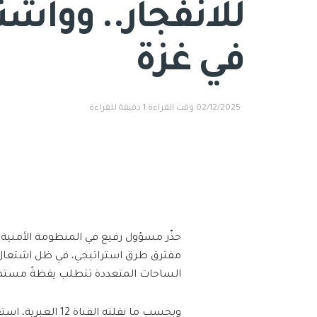
للانفجار.. ووا
في غزة
02/12/2025
وقت القراءة:1 دقيقة للقراءة
حذّر مسؤول رفيع في المنظومة الأمنية ا
مفترق طرق استراتيجي، في ظل اشتعال س
الساحات المتعددة تتطلب يقظةً مستمر
وبحسب ما نقلته القناة 12 العبرية، استعرض المسؤول أبرز الجبهات التي تواجه تل أبيب حالياً: