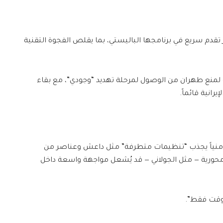
 تقدم سريع في برنامجها الباليستي، بما يقلص الفجوة التقنية
 لمنع طهران من الوصول لمرحلة تهديد “وجودي”، مع بقاء
رانية قائماً.
أمنياً يجذب “تنظيمات متطرفة” مثل داعش وعناصر من
ورية — مثل الجولاني — قد يُشعل مواجهة واسعة داخل
 وقت فقط”.