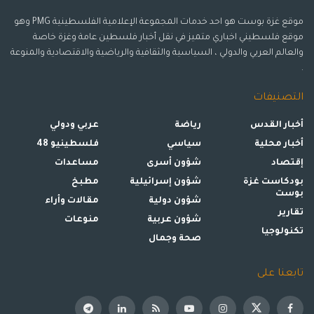
موقع غزة بوست هو احد خدمات المجموعة الإعلامية الفلسطينية PMG وهو
موقع فلسطيني اخباري متميز في نقل أخبار فلسطين عامة وغزة خاصة
والعالم العربي والدولي ، السياسية والثقافية والرياضية والاقتصادية والمنوعة
.
التصنيفات
أخبار القدس
رياضة
عربي ودولي
أخبار محلية
سياسي
فلسطينيو 48
إقتصاد
شؤون أسرى
مساعدات
بودكاست غزة
شؤون إسرائيلية
مطبخ
بوست
شؤون دولية
مقالات وأراء
تقارير
شؤون عربية
منوعات
تكنولوجيا
صحة وجمال
تابعنا على