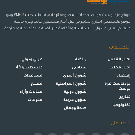
موقع غزة بوست هو احد خدمات المجموعة الإعلامية الفلسطينية PMG وهو
موقع فلسطيني اخباري متميز في نقل أخبار فلسطين عامة وغزة خاصة
والعالم العربي والدولي ، السياسية والثقافية والرياضية والاقتصادية والمنوعة
.
التصنيفات
أخبار القدس
رياضة
عربي ودولي
أخبار محلية
سياسي
فلسطينيو 48
إقتصاد
شؤون أسرى
مساعدات
بودكاست غزة
شؤون إسرائيلية
مطبخ
بوست
شؤون دولية
مقالات وأراء
تقارير
شؤون عربية
منوعات
تكنولوجيا
صحة وجمال
تابعنا على