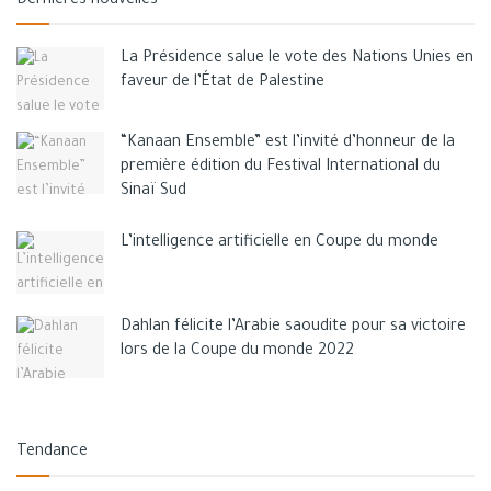
Dernières nouvelles
les deux pays.
La Présidence salue le vote des Nations Unies en
Ces derniers mois, des inondations ont été enregistrées en
faveur de l’État de Palestine
Afghanistan, tuant environ 200 personnes et détruisant des
milliers de maisons dans plusieurs États.
“Kanaan Ensemble” est l’invité d’honneur de la
première édition du Festival International du
Tags:
1
Agencies
blessés
gaza post
l'Afghanistan
Sinaï Sud
news
tués
L’intelligence artificielle en Coupe du monde
Dahlan félicite l’Arabie saoudite pour sa victoire
lors de la Coupe du monde 2022
Tendance