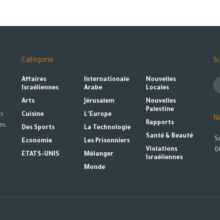
Catégorie
Su
Affaires
Internationale
Nouvelles
s
Israéliennes
Arabe
Locales
Arts
Jérusalem
Nouvelles
Palestine
es
Cuisine
L'Europe
N
Rapports
ns
Des Sports
La Technologie
Santé & Beauté
S
Economie
Les Prisonniers
Violations
0
ETATS-UNIS
Mélanger
Israéliennes
Monde