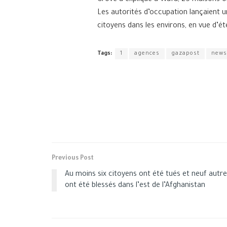
Grove a expliqué à Wafa, 25 maisons o
Les autorités d’occupation lançaient 
citoyens dans les environs, en vue d’é
Tags:
1
agences
gazapost
news
Previous Post
Au moins six citoyens ont été tués et neuf autr
ont été blessés dans l’est de l’Afghanistan