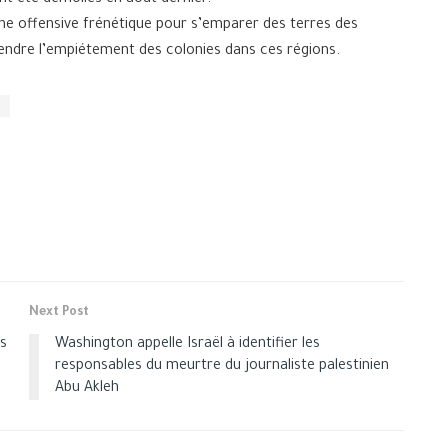
nt été démolies en août dernier.
une offensive frénétique pour s’emparer des terres des
tendre l’empiétement des colonies dans ces régions.
Next Post
es
Washington appelle Israël à identifier les
responsables du meurtre du journaliste palestinien
Abu Akleh