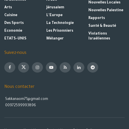
Nouvelles Locales
À la deuxième place, Zendaya a marqué 94,37 .
Arts
Jérusalem
Nouvelles Palestine
Cuisine
L'Europe
Rapports
Des Sports
La Technologie
Santé & Beauté
Economie
Les Prisonniers
Violations
ETATS-UNIS
Mélanger
Israéliennes
Suivez-nous
Bella Hadid
Nous contacter
Le mannequin Bella Hadid s’est classée troisième avec un
Sakkanaom71@gmail.com
00972599993896
score de 94,35.