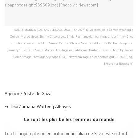
SANTA MONICA, LOS ANGELES, CA, USA - JANUARY 13: Actress Jodie Comer wearing a
Zuhair Murad dress, Jimmy Choo shoes, Silvia Furmanovich earrings and a Jimmy Choo
clutch arrives at the 24th Annual Critics' Choice Awards held at the Barker Hangar on
January 13, 2019 in Santa Monica, Los Angeles, California, United States. (Photo by Xavier
Collin/Image Press Agency/Sipa USA) (Newscom TagID: sipaphotoseight989609.jpg)
[Photo via Newscom]
Agencie/Poste de Gaza
Éditeur/Jumana Waffeeq AlRayes
Ce sont les plus belles femmes du monde
Le chirurgien plasticien britannique Julian de Silva est surtout