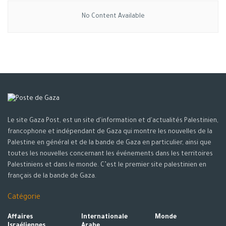
No Content Available
Jodie Comer
Kumber, la star de la série britannique Killing Eve, approchait
94,52% du “visage parfait” pour être nommé la plus belle
femme du monde, calcule De Silva.
Le site Gaza Post, est un site d'information et d'actualités Palestinien,
francophone et indépendant de Gaza qui montre les nouvelles de la
Palestine en général et de la bande de Gaza en particulier, ainsi que
toutes les nouvelles concernant les événements dans les territoires
Palestiniens et dans le monde. C’est le premier site palestinien en
français de la bande de Gaza.
Catégorie
Zendaya
Affaires
Internationale
Monde
Israéliennes
Arabe