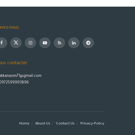
ivez-nous
ous contacter
akkanaom71@gmail.com
0972599993896
Home
Abuot Us
Contact Us
Privacy-Policy