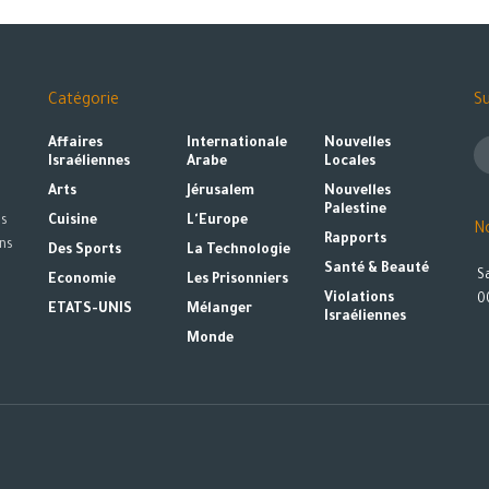
Catégorie
Su
Affaires
Internationale
Nouvelles
s
Israéliennes
Arabe
Locales
Arts
Jérusalem
Nouvelles
Palestine
es
Cuisine
L'Europe
N
Rapports
ns
Des Sports
La Technologie
Santé & Beauté
S
Economie
Les Prisonniers
Violations
0
ETATS-UNIS
Mélanger
Israéliennes
Monde