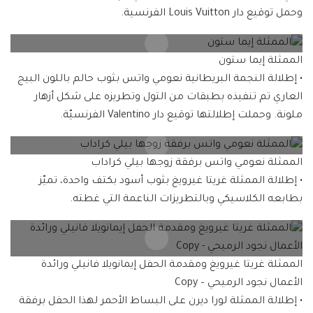
وحمل توقيع دار Louis Vuitton الفرنسية.
الممثلة إيما ستون
• إطلالة النجمة البريطانية نعومي واتس بثوب حالم باللون البيج
العاري تم تنفيذه بطبقات من التول وتطريزه على شكل أزهار
ملونة. وحملت إطلالتها توقيع دار Valentino الفرنسيّة.
الممثلة نعومي واتس برفقة زوجها بيلي كراداب
• إطلالة الممثلة غريتا غيرويغ بثوب أسود بكتف واحدة، تميّز
بطابعه الكلاسيكي وبالتطريزات الناعمة التي غطته.
الممثلة غريتا غيرويغ ومقدمة الحفل إيمانويلا فانيلي ورائدة
الأعمال نجود الرميحي – Copy
• إطلالة الممثلة لورا ديرن على البساط الأحمر لهذا الحفل برفقة