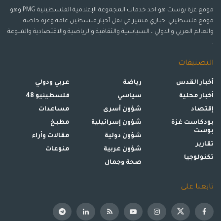
موقع غزة بوست هو احد خدمات المجموعة الإعلامية الفلسطينية PMG وهو
موقع فلسطيني اخباري متميز في نقل أخبار فلسطين عامة وغزة خاصة
والعالم العربي والدولي ، السياسية والثقافية والرياضية والاقتصادية والمنوعة
.
التصنيفات
أخبار القدس
رياضة
عربي ودولي
أخبار محلية
سياسي
فلسطينيو 48
إقتصاد
شؤون أسرى
مساعدات
بودكاست غزة
شؤون إسرائيلية
مطبخ
بوست
شؤون دولية
مقالات وأراء
تقارير
شؤون عربية
منوعات
تكنولوجيا
صحة وجمال
تابعنا على