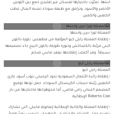
ابنتها. تميّزت باختيارها لفستان غير تقليدي جمع بين اللونين
الأخضر والأسود، وترافق مع طبقة سوداء تشبه الشال غطت
الكتفين والكمين.
الممثلة لورا ديرن وابنتها
• إطلالة الممثلة رايلي كيو المؤلفة من قطعتين: بلوزة باللون
البني مزيّنة بالكشاكش وتنورة طويلة باللون البيج جاء تصميمها
بسيطاً. وقد أكملت إطلالتها بعقد ماسي ضخم.
الممثلة رايلي كيو
• إطلالة رائدة الأعمال السعودية نجود الرميحي بثوب أسود عاري
الكتفين زيّنته حبيبات الكريستال السوداء. حمل ثوبها توقيع
المصمم اللبناني رامي قاضي، أما مجوهراتها فاختارتها من دار
Roberto Coin الإيطالية.
• إطلالة الممثلة والكاتبة الإيطالية إيمانويلا فانيلي، التي تشارك
بتقديم حفلي الافتتاح والختام في المهرجان. اعتمدت ثوباً طويلاً