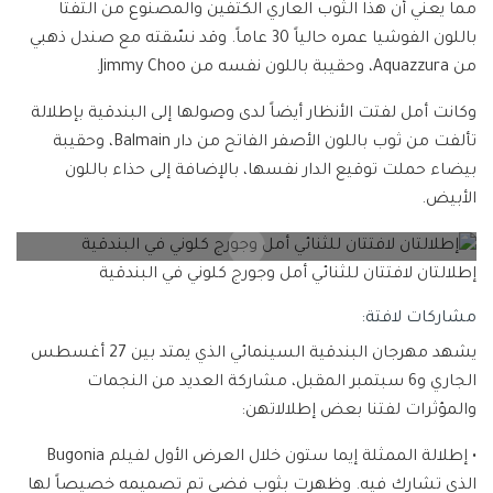
مما يعني أن هذا الثوب العاري الكتفين والمصنوع من التفتا
باللون الفوشيا عمره حالياً 30 عاماً. وقد نسّقته مع صندل ذهبي
من Aquazzura، وحقيبة باللون نفسه من Jimmy Choo.
وكانت أمل لفتت الأنظار أيضاً لدى وصولها إلى البندقية بإطلالة
تألفت من ثوب باللون الأصفر الفاتح من دار Balmain، وحقيبة
بيضاء حملت توقيع الدار نفسها، بالإضافة إلى حذاء باللون
الأبيض.
إطلالتان لافتتان للثنائي أمل وجورج كلوني في البندقية
مشاركات لافتة:
يشهد مهرجان البندقية السينمائي الذي يمتد بين 27 أغسطس
الجاري و6 سبتمبر المقبل، مشاركة العديد من النجمات
والمؤثرات لفتنا بعض إطلالاتهن:
• إطلالة الممثلة إيما ستون خلال العرض الأول لفيلم Bugonia
الذي تشارك فيه. وظهرت بثوب فضي تم تصميمه خصيصاً لها