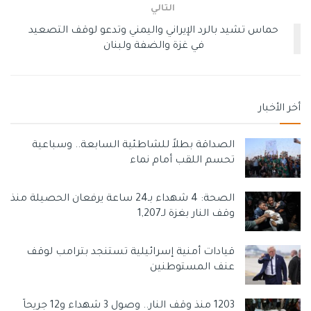
التالي
حماس تشيد بالرد الإيراني واليمني وتدعو لوقف التصعيد
في غزة والضفة ولبنان
أخر الأخبار
الصداقة بطلاً للشاطئية السابعة.. وسباعية
تحسم اللقب أمام نماء
الصحة: 4 شهداء بـ24 ساعة يرفعان الحصيلة منذ
وقف النار بغزة لـ1,207
قيادات أمنية إسرائيلية تستنجد بترامب لوقف
عنف المستوطنين
1203 منذ وقف النار.. وصول 3 شهداء و12 جريحاً