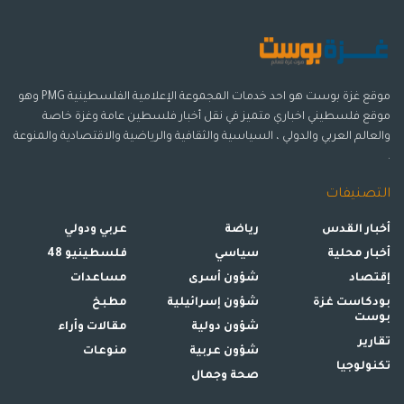
موقع غزة بوست هو احد خدمات المجموعة الإعلامية الفلسطينية PMG وهو
موقع فلسطيني اخباري متميز في نقل أخبار فلسطين عامة وغزة خاصة
والعالم العربي والدولي ، السياسية والثقافية والرياضية والاقتصادية والمنوعة
.
التصنيفات
أخبار القدس
رياضة
عربي ودولي
أخبار محلية
سياسي
فلسطينيو 48
إقتصاد
شؤون أسرى
مساعدات
بودكاست غزة
شؤون إسرائيلية
مطبخ
بوست
شؤون دولية
مقالات وأراء
تقارير
شؤون عربية
منوعات
تكنولوجيا
صحة وجمال