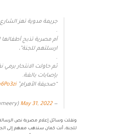
جريمة مدوية تهز الشارع
.
أم مصرية تذبح أطفالها ال
ارسلتهم للجنة”،
.
ثم حاولت الانتحار برمي ن
بإصابات بالغة.
“صحيفة الأهرام”
h6Po3zi
May 31, 2022
— Mujahd Alameery (@mujahd_alameery)
ونقلت وسائل إعلام مصرية نص الرسالة ال
للجنة، أنت كمان ستذهب معهم إلى الجنة