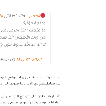
#مصر
…والد اطفال
#ا
وكلمة مؤثرة …
ما علمت أحدًا أحرص على أ
من والد الأطفال الـ3 ضحايا الأم أثناء تشييع جنازتهم بالدقهلية……
لا اله الا الله……ولا حول ول
May 31, 2022
— Abumysara Elsharif (@AbumysaraElsha3)
وسيطرت الصدمة على رواد مواقع التواصل
عن تعاطفهم مع الأب وما تعرّض له الأطف
وأشار ناشطون على مواقع التواصل إلى ح
أبنائها بالتوحد والآخر بمرض نفسي جع