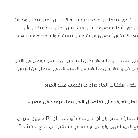
وكتب محمد إسماعيل على فيسبوك “الست دى عندها ابن عنده توحد سنه 9 سنين وغير متكلم وصلت
ن دى وأنها مقصرة عشان مقدرتش تخلى ابنها يتكلم وأن
اته هناك تكون أفضل وقررت كمان تبعت أخواته معاه فقتلتهم
إللى الست دى عاشتها طول السنين دى عشان توصل فى الآخر
من كل ولادها وأن حياتهم فى السما هتبقى أفضل من الأرض”.
ن الاكتئاب الحاد وراء ما أقدمت عليه المرأة.
لانتحار…تعرف علي تفاصيل الجريمة المروعة في مصر ..
وقال إن الاكتئاب “مرض ضخم وواسع الانتشار” مشيرا إلى أن الدراسات أوضحت أن “17 مليون أمريكي
ع البريطانيين ولو مرة واحدة في حياتهم على علاج للاكتئاب”.