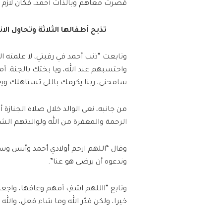
قصرت معاهم وبالذات أحمد، فكان لازم أود
تذبح أطفالها الثلاثة وتحاول ا
وتابعت “ذنب أحمد في رقبتي، لا علمته الك
واحتسبهم عند الله، ويا بختك بالجنة. أ
سامحنى، ربنا يكرمك باللى تستاهلك وي
من جانبه، نعى الوالد خلال صلاة الجنازة
الرحمة والمغفرة من الله ولوالدتهم الش
وقال “اللهم ارحم أولادي أحمد وأنس وسم
وندعوه أن يرضى هو عنا”.
وتابع “االلهم اشفِ أمهم وعافها، واجعل 
خيرا، ولكن قدّر الله وما شاء فعل، والله 