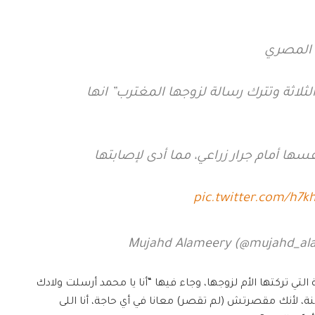
 المصري
ثلاثة وتترك رسالة لزوجها المغترب” انها
فسها أمام جرار زراعي، مما أدى لإصابتها
pic.twitter.com/h7k
تي تركتها الأم لزوجها، وجاء فيها “أنا يا محمد أرسلت ولادك
، لأنك مقصرتش (لم تقصر) معانا في أي حاجة، أنا اللى