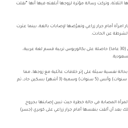
ا الثلاثة، وتركت رسالة مؤثرة لزوجها أبلغته فيها أنها “نقلت
ر امرأة أمام جرار زراعي وتعرّضها لإصابات بالغة، بينما عثرت
 الشرطة عن الحادث.
وكشفت التحقيقات أن المرأة تُدعى حنان (30 عاما) حاصلة على بكالوريوس تربية قسم لغة عربية،
 بحالة نفسية سيئة على إثر خلافات عائلية مع زوجها، مما
دفعها إلى ذبح أطفالها الثلاثة، أحمد (10 سنوات) وأنس (5 سنوات) وسمية (3 أشهر) بسكين حاد، ثم
لمرأة المصابة في حالة خطرة حيث تبين إصابتها بجروح
بعد أن ألقت بنفسها أمام جرار زراعي على كوبري (جسر)