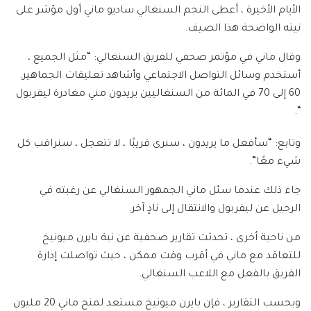
الأيام الأخيرة ، أعطى النجم السنغالي ساديو ماني أول مؤشر على
نيته الواضحة هذا الصيف.
وقال ماني في مؤتمر صحفي للفريق السنغالي: “مثل الجميع ،
أستخدم وسائل التواصل الاجتماعي وأشاهد تعليقات الجماهير.
60 إلى 70 في المائة من السنغاليين يريدون مني مغادرة ليفربول
“.
وتابع: “سأفعل ما يريدون ، سنرى قريبًا ، لا تتعجل ، سنراقب كل
شيء معًا”.
جاء ذلك عندما سئل ماني الجمهور السنغالي عن رغبته في
الرحيل عن ليفربول والانتقال إلى نادٍ آخر.
من ناحية أخرى ، تحدثت تقارير صحفية عن نية بايرن ميونيخ
للتعاقد مع ماني في أقرب وقت ممكن ، حيث تواصلت إدارة
الفريق بالفعل مع اللاعب السنغالي.
وبحسب التقارير ، فإن بايرن ميونيخ مستعد لمنح ماني 20 مليون