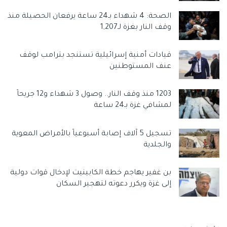
الصحة: 4 شهداء بـ24 ساعة يرفعان الحصيلة منذ
وقف النار بغزة لـ1,207
قيادات أمنية إسرائيلية تستنجد بترامب لوقف
عنف المستوطنين
1203 منذ وقف النار.. وصول 3 شهداء و12 جريحاً
لمشافي غزة بـ24 ساعة
تسجيل 5 آلاف إصابة أسبوعياً بالأمراض المعوية
والجلدية
بن غفير يهاجم خطة الكابينيت لإدخال قوات دولية
إلى غزة ويكرر دعوته لتهجير السكان