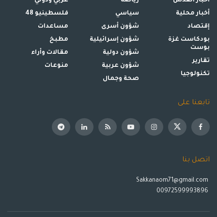
أخبار القدس
رياضة
عربي ودولي
أخبار محلية
سياسي
فلسطينيو 48
إقتصاد
شؤون أسرى
مساعدات
بودكاست غزة
شؤون إسرائيلية
مطبخ
بوست
شؤون دولية
مقالات وأراء
تقارير
شؤون عربية
منوعات
تكنولوجيا
صحة وجمال
تابعنا على
اتصل بنا
Sakkanaom71@gmail.com
00972599993896