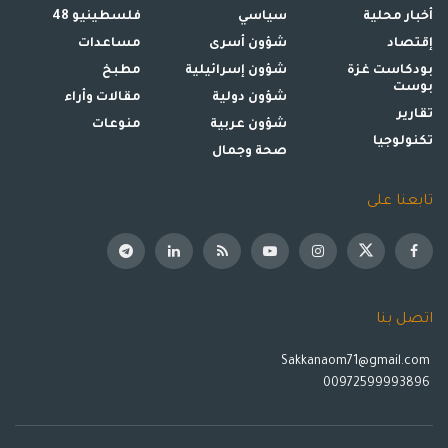
أخبار محلية
سياسي
فلسطينيو 48
إقتصاد
شؤون أسرى
مساعدات
بودكاست غزة
شؤون إسرائيلية
مطبخ
بوست
شؤون دولية
مقالات وأراء
تقارير
شؤون عربية
منوعات
تكنولوجيا
صحة وجمال
تابعنا على
اتصل بنا
Sakkanaom71@gmail.com
00972599993896