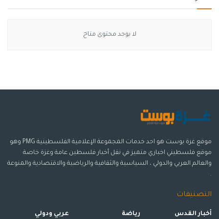
Source link
لا يوجد محتوى متاح
وسوم:
التمثيل
الفن
الفن المصري
محمد عطية
مشاهير
موقع غزة بوست هو احد خدمات المجموعة الإعلامية الفلسطينية PMG وهو
موقع فلسطيني اخباري متميز في نقل أخبار فلسطين عامة وغزة خاصة
والعالم العربي والدولي ، السياسية والثقافية والرياضية والاقتصادية والمنوعة
.
التصنيفات
أخبار القدس
رياضة
عربي ودولي