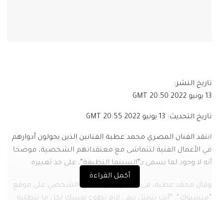
تاريخ النشر:
13 يونيو 2022 20:50
GMT
تاريخ التحديث:
13 يونيو 2022 20:55
GMT
انتقد الفنان المصري محمد عطية الفنانين الذين يحولون أدوارهم
في الأعمال الفنية لتتماشى مع معتقداتهم الشخصية، موضحا
أنه لا وجود لما يسمى بـ“السينما النظيفة“، على حد تعبيره.
أكمل القراءة
وقال محمد عطية، في منشور عبر حسابه الشخصي على موقع
”فيسبوك“: ”أنت بتمثل يبقى لازم تطوع نفسك لكل ما يتطلبه
منك الدور من لبس وشكل وأداء يناسب الشخصية اللي أنت