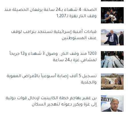
الصحة: 4 شهداء بـ24 ساعة يرفعان الحصيلة منذ
وقف النار بغزة لـ1,207
قيادات أمنية إسرائيلية تستنجد بترامب لوقف
عنف المستوطنين
1203 منذ وقف النار.. وصول 3 شهداء و12 جريحاً
لمشافي غزة بـ24 ساعة
تسجيل 5 آلاف إصابة أسبوعياً بالأمراض المعوية
والجلدية
بن غفير يهاجم خطة الكابينيت لإدخال قوات دولية
إلى غزة ويكرر دعوته لتهجير السكان