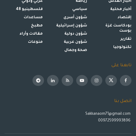
أخبار القدس
رياضة
عربي ودولي
أخبار محلية
سياسي
فلسطينيو 48
إقتصاد
شؤون أسرى
مساعدات
بودكاست غزة
شؤون إسرائيلية
مطبخ
بوست
شؤون دولية
مقالات وأراء
تقارير
شؤون عربية
منوعات
تكنولوجيا
صحة وجمال
تابعنا على
اتصل بنا
Sakkanaom71@gmail.com
00972599993896