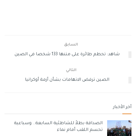
وأضاف: “أصدرت إدارتي اليوم تحذيرات متجددة من أن روسيا ،
بناءً على معلومات استخبارية ، ربما تخطط لهجوم إلكتروني
ضدنا. كما قلت ، فإن حجم القدرة الإلكترونية الروسية له عواقب
وخيمة إلى حد ما”.
السابق
وأصدر بايدن في وقت سابق بيانًا كرر فيه التحذيرات من أن روسيا
شاهد: تحطم طائرة على متنها 133 شخصا في الصين
قد تشن هجمات إلكترونية ضد الولايات المتحدة ، بما في ذلك ردًا
على التكاليف الاقتصادية غير المسبوقة التي فرضناها على
التالي
روسيا جنبًا إلى جنب مع حلفائنا وشركائنا.
الصين ترفض الاتهامات بشأن أزمة أوكرانيا
وأكد انه منذ الهجوم الروسي على أوكرانيا ، فرضت الدول الغربية ،
بما في ذلك الولايات المتحدة ، عقوبات غير مسبوقة على
موسكو.
أخر الأخبار
فيما وحذر بايدن مرة أخرى من أن سلوك الرئيس الروسي فلاديمير
بوتين يشير إلى أنه يتعلق باستخدام أسلحة بيولوجية وكيميائية.
الصداقة بطلاً للشاطئية السابعة.. وسباعية
تحسم اللقب أمام نماء
وسوم:
الولايات المتحدة
امريكا
بايدن
غزة بوست