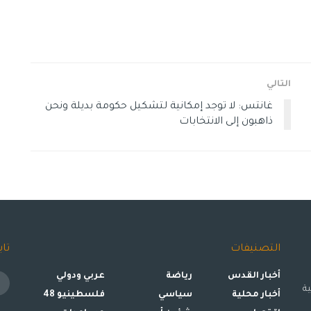
التالي
غانتس: لا توجد إمكانية لتشكيل حكومة بديلة ونحن
ذاهبون إلى الانتخابات
التصنيفات
تاب
أخبار القدس
رياضة
عربي ودولي
ة
أخبار محلية
سياسي
فلسطينيو 48