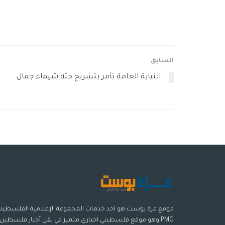
السابق
النيابة العامة تأمر بتشريح جثة شيماء جمال
موقع غزة بوست هو احد خدمات المجموعة الإعلامية الفلسطيني
PMG وهو موقع فلسطيني اخباري متميز في نقل أخبار فلسطين