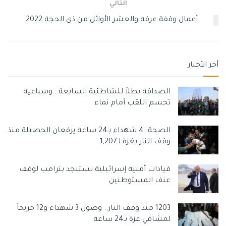
التالي
أعمال وقفة عرفة والعشر الأوائل من ذي الحجة 2022
أخر الأخبار
ولم تكشف المحامية ”البحر“ عن تفاصيل التهمة، كما لم يعلق
كل من المشهورين على الحكم المتعلق بالبراءة وتفاصيل
الصداقة بطلاً للشاطئية السابعة.. وسباعية
القضية، إلا أن كلا من زهرة عرفات وصالح الراشد، كانا قد أثارا
تحسم اللقب أمام نماء
جدلا واسعا في نهاية العام 2019، عندما قبلت زهرة عرفات،
الإعلامي العراقي، في مقطع فيديو نشراه عبر حساباتهما في
الصحة: 4 شهداء بـ24 ساعة يرفعان الحصيلة منذ
مواقع التواصل.
وقف النار بغزة لـ1,207
وكان صالح الراشد قد وثق قيامه بإهداء الفنانة زهرة عرفات هدية
قيادات أمنية إسرائيلية تستنجد بترامب لوقف
بمناسبة عيد ميلادها، لترد ”عرفات“ على الهدية بقيامها بتقبيل
عنف المستوطنين
”الراشد“، معلقة أنها ”على علم بأن قبلتها له ستتسبب
بانتقادات لها“.
1203 منذ وقف النار.. وصول 3 شهداء و12 جريحاً
لمشافي غزة بـ24 ساعة
ورد الإعلامي العراقي آنذاك بالقول، إنها ”مثل أخته“، في محاولة