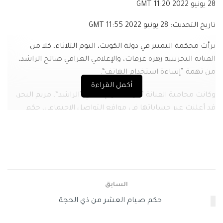
28 يونيو 2022 11:20
GMT
تاريخ التحديث:
28 يونيو 2022 11:55
GMT
برأت محكمة التمييز في دولة الكويت، اليوم الثلاثاء، كلا من
الفنانة البحرينية زهرة عرفات، والإعلامي العراقي صالح الراشد،
من تهمة ”إساءة استخدام الهاتف“.
أكمل القراءة
وكانت محامية الفنانة ”عرفات“ والإعلامي ”الراشد“، مريم البحر،
قد أعلنت عبر حساباتها في مواقع التواصل الاجتماعي، حكم
محكمة التمييز القاضي بتبرئتهما.
السابق
حكم صيام العشر من ذي الحجة