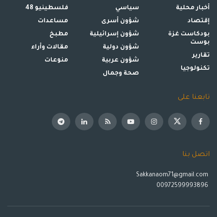
أخبار محلية
سياسي
فلسطينيو 48
إقتصاد
شؤون أسرى
مساعدات
بودكاست غزة
شؤون إسرائيلية
مطبخ
بوست
شؤون دولية
مقالات وأراء
تقارير
شؤون عربية
منوعات
تكنولوجيا
صحة وجمال
تابعنا على
اتصل بنا
Sakkanaom71@gmail.com
00972599993896