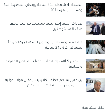
وسوم:
أسعار الذهب اليوم
أسعار الذهب اليوم في الكويت
الصحة: 4 شهداء بـ24 ساعة يرفعان الحصيلة منذ
اسعار الذهب اليوم الخميس
اسعار الذهب اليوم فى الكويت
وقف النار بغزة لـ1,207
اسعار الذهب فى الكويت
الكويت
دولار الولايات المتحدة
دينار
قيادات أمنية إسرائيلية تستنجد بترامب لوقف
عنف المستوطنين
1203 منذ وقف النار.. وصول 3 شهداء و12 جريحاً
لمشافي غزة بـ24 ساعة
تسجيل 5 آلاف إصابة أسبوعياً بالأمراض المعوية
والجلدية
بن غفير يهاجم خطة الكابينيت لإدخال قوات دولية
إلى غزة ويكرر دعوته لتهجير السكان
الأكثر مشاهدة