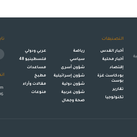
التصنيفات
تاب
أخبار القدس
رياضة
عربي ودولي
ة
أخبار محلية
سياسي
فلسطينيو 48
إقتصاد
شؤون أسرى
مساعدات
ات
بودكاست غزة
شؤون إسرائيلية
مطبخ
بوست
شؤون دولية
مقالات وأراء
om
تقارير
شؤون عربية
منوعات
00972599993896
تكنولوجيا
صحة وجمال
ا