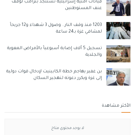
قيادات أمنية إسرائيلية تستنجد بترامب لوقف
عنف المستوطنين
1203 منذ وقف النار.. وصول 3 شهداء و12 جريحاً
لمشافي غزة بـ24 ساعة
تسجيل 5 آلاف إصابة أسبوعياً بالأمراض المعوية
والجلدية
بن غفير يهاجم خطة الكابينيت لإدخال قوات دولية
إلى غزة ويكرر دعوته لتهجير السكان
الأكثر مشاهدة
لا يوجد محتوى متاح