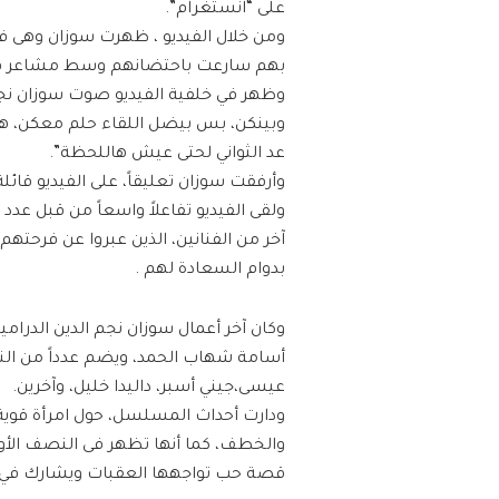
على “انستغرام”.
ومن خلال الفيديو ، ظهرت سوزان وهى في 
بهم سارعت باحتضانهم وسط مشاعر فياضة
وظهر في خلفية الفيديو صوت سوزان نجم
وبينكن، بس بيضل اللقاء حلم معكن، 
عد الثواني لحتى عيش هاللحظة”.
وأرفقت سوزان تعليقاً، على الفيديو قائ
ولقى الفيديو تفاعلاً واسعاً من قبل عدد
آخر من الفنانين، الذين عبروا عن فرحته
بدوام السعادة لهم .
وكان آخر أعمال سوزان نجم الدين الدرام
أسامة شهاب الحمد، ويضم عدداً من الن
عيسى،جيني أسبر، داليدا خليل، وآخرين.
ودارت أحداث المسلسل، حول امرأة قوي
والخطف، كما أنها تظهر فى النصف الأول
قصة حب تواجهها العقبات ويشارك في