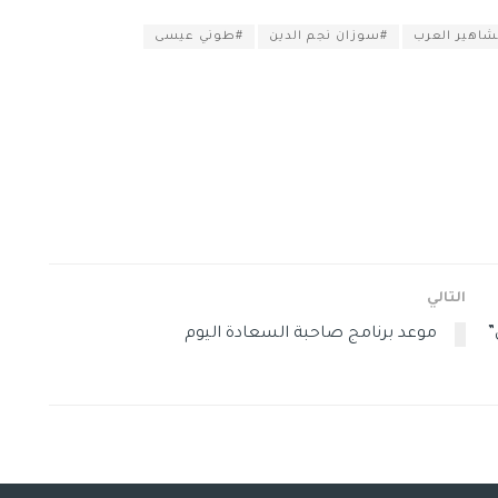
شاهير العرب
#سوزان نجم الدين
#طوني عيسى
التالي
”
موعد برنامج صاحبة السعادة اليوم