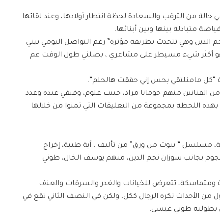
حالة من الترقب والسعادة لحظة انتظار أولادها، وعند لقائها
 متبادلة بينها وبين أبنائها.
 الدين وهي تتحدث بطريقة مؤثرة” رغم التواصل اليومي بيني
هو أكثر شيء مسيطر على مشاعري ، بضلني طول الوقت عم
لة “كل مامنلتقي بحس إني حققت هالحلم”.
 من الفنانين منهم جومانا مراد، حبيب غلوم، وفيفي عبده وعدد
م بهذه اللحظة بمجموعة من التعليقات التي تمنوا من خلالها
ية، مسلسل ” بيوت من ورق” من تأليف ، آية طيبة، إخراج
جوم بجانب سوزان نجم الدين، منهم يوسف الخال، طوني
ة ومتماسكة، تتعرض للخيانات والغدر والسرقات والعنف
 من الأحداث تكره الرجال ككل، ولكن في النصف الثاني تقع في
 بطولته طوني عيسى.