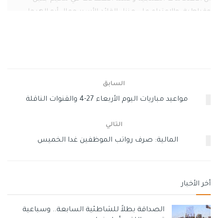
وقباطية، والاعتداء على منزل القائد الأسير جمال أبو الهيجا
واعتقال نجله عاصم “لن تكسر إرادة شعبنا، بل ستزيده إصراراً
على استمرار الثورة نحو الحرية وانتزاع الحقوق الوطنية
المسلوبة”.
ودعت الشباب الثائرين في كلّ الميادين، وعلى امتداد المدن
السابق
والقرى المحتلة، إلى مساندة جنين، والوقوف صفاً واحداً لكسر
هذه الهجمة الصهيونية، ومواصلة التصدّي لها بكل قوّة وبسالة
مواعيد مباريات اليوم الأربعاء 27-4 والقنوات الناقلة
حتّى دحر الاحتلال.
التالي
وسوم:
اقتحامات جنين
جيش الاحتلال الإسرائيلي
حماس
المالية: صرف رواتب الموظفين غدا الخميس
أخر الأخبار
الصداقة بطلاً للشاطئية السابعة.. وسباعية