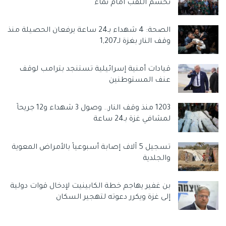
تحسم اللقب أمام نماء
الصحة: 4 شهداء بـ24 ساعة يرفعان الحصيلة منذ
وقف النار بغزة لـ1,207
قيادات أمنية إسرائيلية تستنجد بترامب لوقف
عنف المستوطنين
1203 منذ وقف النار.. وصول 3 شهداء و12 جريحاً
لمشافي غزة بـ24 ساعة
تسجيل 5 آلاف إصابة أسبوعياً بالأمراض المعوية
والجلدية
بن غفير يهاجم خطة الكابينيت لإدخال قوات دولية
إلى غزة ويكرر دعوته لتهجير السكان