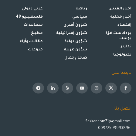
أخبار القدس
رياضة
عربي ودولي
أخبار محلية
سياسي
فلسطينيو 48
إقتصاد
شؤون أسرى
مساعدات
بودكاست غزة
شؤون إسرائيلية
مطبخ
بوست
شؤون دولية
مقالات وأراء
تقارير
شؤون عربية
منوعات
تكنولوجيا
صحة وجمال
تابعنا على
اتصل بنا
Sakkanaom71@gmail.com
00972599993896