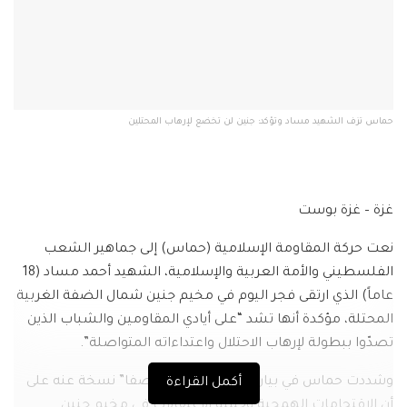
حماس تزف الشهيد مساد وتؤكد: جنين لن تخضع لإرهاب المحتلين
غزة – غزة بوست
نعت حركة المقاومة الإسلامية (حماس) إلى جماهير الشعب
الفلسطيني والأمة العربية والإسلامية، الشهيد أحمد مساد (18
عاماً) الذي ارتقى فجر اليوم في مخيم جنين شمال الضفة الغربية
المحتلة، مؤكدة أنها تشد “على أيادي المقاومين والشباب الذين
تصدّوا ببطولة لإرهاب الاحتلال واعتداءاته المتواصلة”.
وشددت حماس في بيان لها تلقت وكالة “صفا” نسخة عنه على
أكمل القراءة
أن الاقتحامات الهمجية وحملة الاعتقالات في مخيم جنين