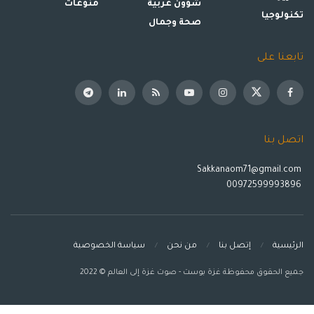
شؤون عربية
منوعات
تكنولوجيا
صحة وجمال
تابعنا على
اتصل بنا
Sakkanaom71@gmail.com
00972599993896
الرئيسية
إتصل بنا
من نحن
سياسة الخصوصية
جميع الحقوق محفوظة غزة بوست - صوت غزة إلى العالم © 2022