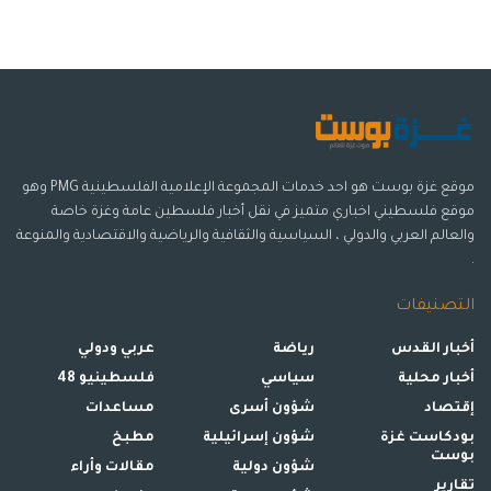
موقع غزة بوست هو احد خدمات المجموعة الإعلامية الفلسطينية PMG وهو
موقع فلسطيني اخباري متميز في نقل أخبار فلسطين عامة وغزة خاصة
والعالم العربي والدولي ، السياسية والثقافية والرياضية والاقتصادية والمنوعة
.
التصنيفات
أخبار القدس
رياضة
عربي ودولي
أخبار محلية
سياسي
فلسطينيو 48
إقتصاد
شؤون أسرى
مساعدات
بودكاست غزة
شؤون إسرائيلية
مطبخ
بوست
شؤون دولية
مقالات وأراء
تقارير