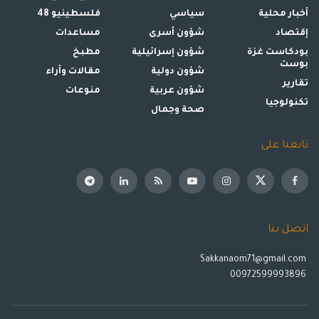
أخبار محلية
سياسي
فلسطينيو 48
إقتصاد
شؤون أسرى
مساعدات
بودكاست غزة
شؤون إسرائيلية
مطبخ
بوست
شؤون دولية
مقالات وأراء
تقارير
شؤون عربية
منوعات
تكنولوجيا
صحة وجمال
تابعنا على
اتصل بنا
Sakkanaom71@gmail.com
00972599993896