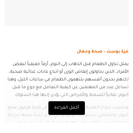
غزة بوست – صحة وجمال
يمثل تناول الطعام قبل الذهاب إلى النوم، أرقاً حقيقياً لبعض
الأفراد، الذين يحاولون إنقاص الوزن أو اتباع عادات غذائية صحية،
لكنهم يجدون أنفسهم يلتهمون الطعام في ساعات الليل، وهنا
تساءل عدد من المهتمين عن كيفية التعامل مع جوع ما قبل
النوم، تفادياً للسمنة والأمراض التي يؤدي إليها هذا السلوك.
وبحسب خبراء التغذية، فإن الجوع يتسبب في إفراز هرمون يمنع
أكمل القراءة
النوم، وانخفاض مستويات الغلوكوز في الدم، لتبدأ بعدها مرحلة
إنتاج الكثير من الكورتيزول، وهو هرمون التوتر، الذي سيمنع
الميلاتونين، وهو الهرمون المسؤول عن التحكم في دورة النوم.