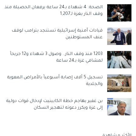
الصحة: 4 شهداء بـ24 ساعة يرفعان الحصيلة منذ
وسوم:
الجوع
النوم
ما قبل النوم
وقف النار بغزة لـ1,207
قيادات أمنية إسرائيلية تستنجد بترامب لوقف
عنف المستوطنين
1203 منذ وقف النار.. وصول 3 شهداء و12 جريحاً
لمشافي غزة بـ24 ساعة
تسجيل 5 آلاف إصابة أسبوعياً بالأمراض المعوية
والجلدية
بن غفير يهاجم خطة الكابينيت لإدخال قوات دولية
إلى غزة ويكرر دعوته لتهجير السكان
الأكثر مشاهدة