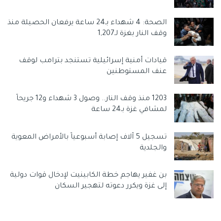
الصحة: 4 شهداء بـ24 ساعة يرفعان الحصيلة منذ
وقف النار بغزة لـ1,207
قيادات أمنية إسرائيلية تستنجد بترامب لوقف
عنف المستوطنين
1203 منذ وقف النار.. وصول 3 شهداء و12 جريحاً
لمشافي غزة بـ24 ساعة
تسجيل 5 آلاف إصابة أسبوعياً بالأمراض المعوية
والجلدية
بن غفير يهاجم خطة الكابينيت لإدخال قوات دولية
إلى غزة ويكرر دعوته لتهجير السكان