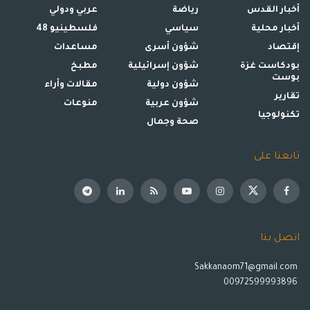
أخبار القدس
رياضة
عربي ودولي
أخبار محلية
سياسي
فلسطينيو 48
إقتصاد
شؤون أسرى
مساعدات
بودكاست غزة
شؤون إسرائيلية
مطبخ
بوست
شؤون دولية
مقالات وأراء
تقارير
شؤون عربية
منوعات
تكنولوجيا
صحة وجمال
تابعنا على
اتصل بنا
Sakkanaom71@gmail.com
00972599993896