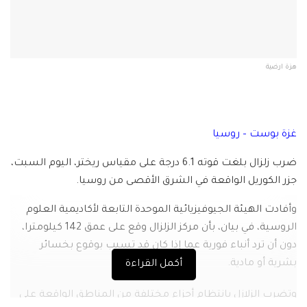
هزة ارضية
غزة بوست – روسيا
ضرب زلزال بلغت قوته 6.1 درجة على مقياس ريختر، اليوم السبت،
جزر الكوريل الواقعة في الشرق الأقصى من روسيا.
وأفادت الهيئة الجيوفيزيائية الموحدة التابعة لأكاديمية العلوم
الروسية، في بيان، بأن مركز الزلزال وقع على عمق 142 كيلومترا،
دون أن ترد أنباء فورية عما إذا كان قد تسبب بوقوع بخسائر
بشرية أو مادية.
أكمل القراءة
وتضرب الزلازل بانتظام أجزاء مختلفة من المناطق الواقعة على