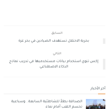
حزام المحيط الهادئ، من بينها جزر الكوريل؛ نظرا لوجودها على
مناطق تلتقي عندها العديد من الصفائح التكونية، التي تسبب
نشاطا بركانيا وزلزاليا متكررا.
وسوم:
روسيا
زلزال
السابق
بحرية الاحتلال تستهدف الصيادين في بحر غزة
التالي
إكس تنوي استخدام بيانات مستخدميها في تدريب نماذج
الذكاء الاصطناعي
أخر الأخبار
الصداقة بطلاً للشاطئية السابعة.. وسباعية
تحسم اللقب أمام نماء