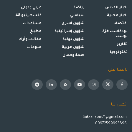
أخبار القدس
رياضة
عربي ودولي
أخبار محلية
سياسي
فلسطينيو 48
إقتصاد
شؤون أسرى
مساعدات
بودكاست غزة
شؤون إسرائيلية
مطبخ
بوست
شؤون دولية
مقالات وأراء
تقارير
شؤون عربية
منوعات
تكنولوجيا
صحة وجمال
تابعنا على
اتصل بنا
Sakkanaom71@gmail.com
00972599993896