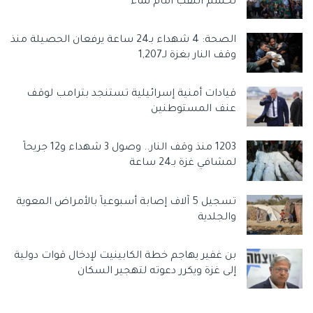
تحسم اللقب أمام نماء
لأنظمة الذكاء الاصطناعي الخاصة بالشركات المنافسة من
الوصول إلى المحتوى المتاح في المنصة.
الصحة: 4 شهداء بـ24 ساعة يرفعان الحصيلة منذ
وقف النار بغزة لـ1,207
وسوم:
إكس
الذكاء الاصطناعي
تويتر
قيادات أمنية إسرائيلية تستنجد بترامب لوقف
عنف المستوطنين
1203 منذ وقف النار.. وصول 3 شهداء و12 جريحاً
لمشافي غزة بـ24 ساعة
تسجيل 5 آلاف إصابة أسبوعياً بالأمراض المعوية
والجلدية
بن غفير يهاجم خطة الكابينيت لإدخال قوات دولية
إلى غزة ويكرر دعوته لتهجير السكان