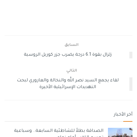
وتخطط إكس أيضًا لاستخدام البيانات الشخصية التي تجمعها
في تدريب نماذج الذكاء الاصطناعي.
ولن تعتمد المنصة على أي بيانات خاصة أو الرسائل المباشرة بين
المستخدمين في عمليات التدريب، كما أكد إيلون ماسك مالك
السابق
المنصة.
زلزال بقوة 6.1 درجة يضرب جزر كوريل الروسية
وتحتاج نماذج الذكاء الاصطناعي إلى التدرب على كم هائل من
التالي
البيانات من مصادر متنوعة، من أجل تحسين قدراتها على فهم
ومعالجة اللغة الطبيعية والتفاعل مع المستخدمين على نحو
لقاء يجمع السيد نصر الله والنخالة والعاروري لبحث
أفضل.
التهديدات الإسرائيلية الأخيرة
ومع أن البيانات التي تجمعها إكس قد تُستخدم بشكل مجهول،
إلا أن هناك مخاوف بشأن الحفاظ على خصوصية المستخدمين
أخر الأخبار
وسرية بياناتهم الشخصية، كما أنها قد تتعارض مع القوانين
المنظمة للبيانات على الإنترنت في عدد من الدول.
الصداقة بطلاً للشاطئية السابعة.. وسباعية
وكانت إكس نفسها قد أجرت تعديلات تمنع روبوتات جمع البيانات