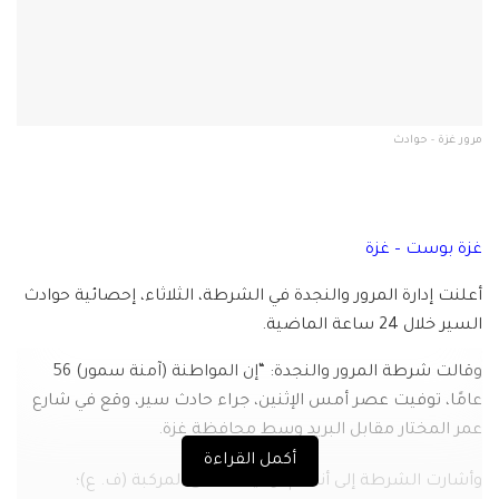
مرور غزة - حوادث
غزة بوست – غزة
أعلنت إدارة المرور والنجدة في الشرطة، الثلاثاء، إحصائية حوادث
السير خلال 24 ساعة الماضية.
وقالت شرطة المرور والنجدة: “إن المواطنة (آمنة سمور) 56
عامًا، توفيت عصر أمس الإثنين، جراء حادث سير، وقع في شارع
عمر المختار مقابل البريد وسط محافظة غزة.
أكمل القراءة
وأشارت الشرطة إلى أنه تم توقيف سائق المركبة (ف. ع)؛