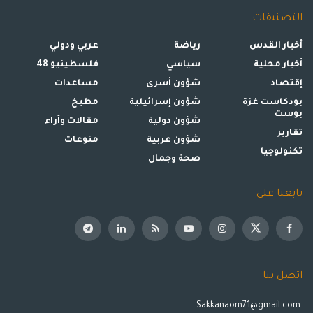
التصنيفات
أخبار القدس
رياضة
عربي ودولي
أخبار محلية
سياسي
فلسطينيو 48
إقتصاد
شؤون أسرى
مساعدات
بودكاست غزة
شؤون إسرائيلية
مطبخ
بوست
شؤون دولية
مقالات وأراء
تقارير
شؤون عربية
منوعات
تكنولوجيا
صحة وجمال
تابعنا على
اتصل بنا
Sakkanaom71@gmail.com