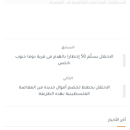
لاستكمال الإجراءات القانونية في القضية.
وسوم:
حوادث سير
شرطة المرور
غزة
السابق
الاحتلال يسلّم 50 إخطارا بالهدم في قرية دوما جنوب
نابلس
التالي
الاحتلال يخطط لخصم أموال جديدة من المقاصة
الفلسطينية بهذه الطريقة
أخر الأخبار