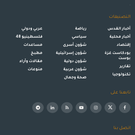
.
التصنيفات
أخبار القدس
رياضة
عربي ودولي
أخبار محلية
سياسي
فلسطينيو 48
إقتصاد
شؤون أسرى
مساعدات
بودكاست غزة
شؤون إسرائيلية
مطبخ
بوست
شؤون دولية
مقالات وأراء
تقارير
شؤون عربية
منوعات
تكنولوجيا
صحة وجمال
تابعنا على
اتصل بنا