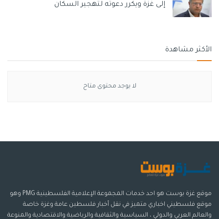
إلى غزة ويكرر دعوته لتهجير السكان
الأكثر مشاهدة
لا يوجد محتوى متاح
موقع غزة بوست هو احد خدمات المجموعة الإعلامية الفلسطينية PMG وهو
موقع فلسطيني اخباري متميز في نقل أخبار فلسطين عامة وغزة خاصة
والعالم العربي والدولي ، السياسية والثقافية والرياضية والاقتصادية والمنوعة