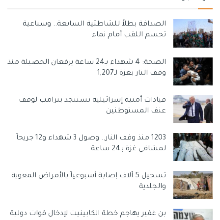
الصداقة بطلاً للشاطئية السابعة.. وسباعية
تحسم اللقب أمام نماء
الصحة: 4 شهداء بـ24 ساعة يرفعان الحصيلة منذ
وقف النار بغزة لـ1,207
قيادات أمنية إسرائيلية تستنجد بترامب لوقف
عنف المستوطنين
1203 منذ وقف النار.. وصول 3 شهداء و12 جريحاً
لمشافي غزة بـ24 ساعة
تسجيل 5 آلاف إصابة أسبوعياً بالأمراض المعوية
والجلدية
بن غفير يهاجم خطة الكابينيت لإدخال قوات دولية