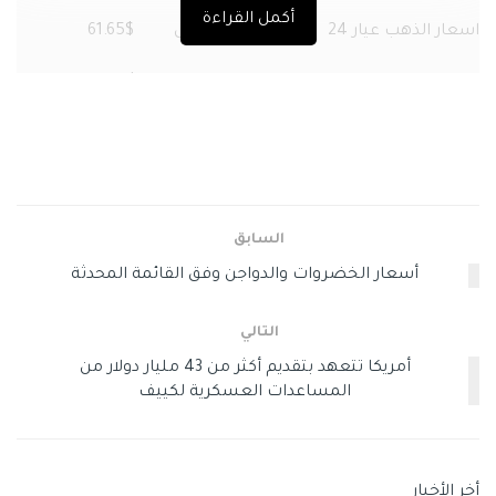
أكمل القراءة
اسعار الذهب عيار 24
234.71
شيكل
$61.65
سعر الذهب عيار 22
215.15
شيكل
$56.52
اسعار الذهب عيار 21
205.37
شيكل
$53.95
اسعار الذهب عيار 18
176.03
شيكل
$46.24
سعر الذهب عيار 14
136.91
شيكل
$35.96
السابق
سعر الذهب عيار 12
117.35
شيكل
$30.83
أسعار الخضروات والدواجن وفق القائمة المحدثة
اسعار أوقية الذهب
7,299
شيكل
$1,917
التالي
اسعار جنيه الذهب
1,643
شيكل
$431.58
أمريكا تتعهد بتقديم أكثر من 43 مليار دولار من
المساعدات العسكرية لكييف
اسعار كيلو الذهب 234,706 شيكل $61,653
وسوم:
الذهب
المعادن
أخر الأخبار