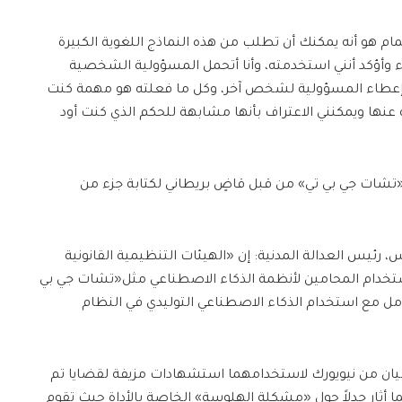
هتمام هو أنه يمكنك أن تطلب من هذه النماذج اللغوية الكبيرة
وأؤكد أنني استخدمته، وأنا أتحمل المسؤولية الشخصية
ل إعطاء المسؤولية لشخص آخر، وكل ما فعلته هو مهمة كنت
عنها ويمكنني الاعتراف بأنها مشابهة للحكم الذي كنت أود
شات جي بي تي» من قبل قاضٍ بريطاني لكتابة جزء من
، رئيس العدالة المدنية: إن «الهيئات التنظيمية القانونية
استخدام المحامين لأنظمة الذكاء الاصطناعي مثل«تشات جي بي
مل مع استخدام الذكاء الاصطناعي التوليدي في النظام
ميان من نيويورك لاستخدامهما استشهادات مزيفة لقضايا تم
أثار جدلاً حول «مشكلة الهلوسة» الخاصة بالأداة حيث تقوم