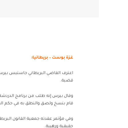
غزة بوست – بريطانيا:
اعترف القاضي البريطاني جاستيس بيرس
قضية.
وقال بيرس إنه طلب من برنامج الدردشة 
قام بنسخ ولصق والنطق به في حكم ال
وفي مؤتمر عقدته جمعية القانون البريطاني
حقيقية ورهيبة.