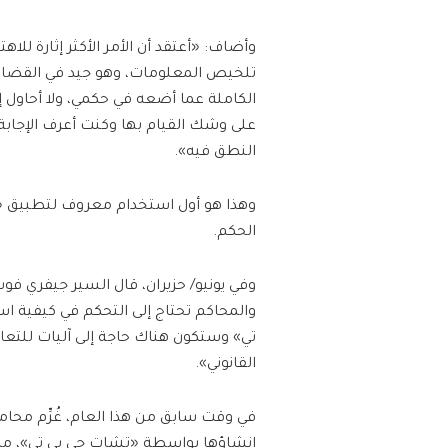
وأضاف: «أعتقد أن الأمر الأكثر إثارة للا
تلخيص المعلومات، وهو جيد في القضاء 
الكاملة عما أضعه في حكمي، ولا أحاو
على وشك القيام بها وكنت أعرف الإجابة 
النطق فيه».
وهذا هو أول استخدام معروف لتطبيق «ت
الحكم.
وفي يونيو/ حزيران، قال السير جيفري فوس
والمحاكم تحتاج إلى التحكم في كيفية 
تي» وستكون هناك حاجة إلى آليات للتعا
القانوني».
في وقت سابق من هذا العام، غُرِّم محا
إنشاؤها بواسطة «تشات جي بي تي»، مما 