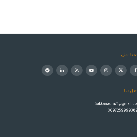
عنا على
صل بنا
Sakkanaom71@gmail.c