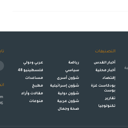
التصنيفات
تاب
أخبار القدس
رياضة
عربي ودولي
ة
أخبار محلية
سياسي
فلسطينيو 48
إقتصاد
شؤون أسرى
مساعدات
ات
بودكاست غزة
شؤون إسرائيلية
مطبخ
بوست
شؤون دولية
مقالات وأراء
om
تقارير
شؤون عربية
منوعات
00972599993896
تكنولوجيا
صحة وجمال