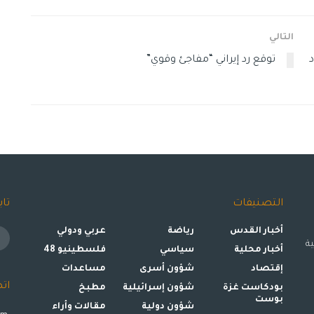
التالي
توقع رد إيراني “مفاجئ وقوي”
التصنيفات
تاب
أخبار القدس
رياضة
عربي ودولي
ة
أخبار محلية
سياسي
فلسطينيو 48
إقتصاد
شؤون أسرى
مساعدات
ات
بودكاست غزة
شؤون إسرائيلية
مطبخ
بوست
شؤون دولية
مقالات وأراء