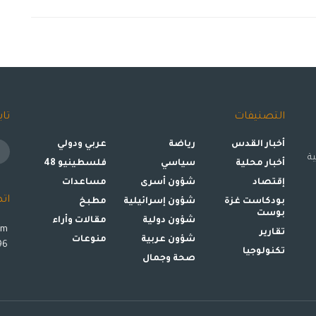
التصنيفات
تاب
أخبار القدس
رياضة
عربي ودولي
ة
أخبار محلية
سياسي
فلسطينيو 48
إقتصاد
شؤون أسرى
مساعدات
ات
بودكاست غزة
شؤون إسرائيلية
مطبخ
بوست
شؤون دولية
مقالات وأراء
om
تقارير
شؤون عربية
منوعات
00972599993896
تكنولوجيا
صحة وجمال