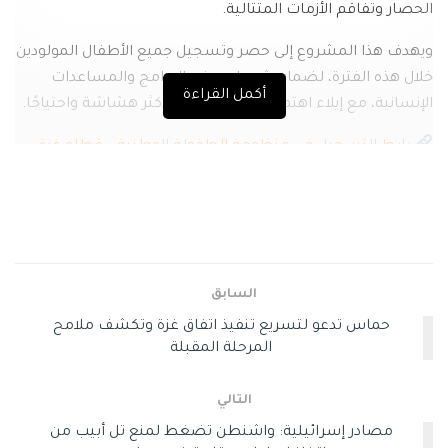
الحصار وتفاقم الأزمات المتتالية.
ويهدف هذا المشروع إلى حصر وتسجيل جميع الأطفال المولودين
خلال هذه الفترة، لضمان شمولهم في البرامج والمساعدات
أكمل القراءة
الإنسانية، مع إيلاء اهتمام خاص للفئات الأكثر هشاشة واحتياجًا.
رابط التسجيل في منظومة الطفولة الوطنية – قطاع غزة:
إضغط هنا
وسوم:
أطفال
رابط التسجيل في منظومة الطفولة الوطنية – قطاع غزة
مساعدات
مساعدات للاطفال
السابق
حماس تدعو لتسريع تنفيذ اتفاق غزة وتكشف ملامح
المرحلة المقبلة
التالي
مصادر إسرائيلية: واشنطن تضغط لمنع تل أبيب من