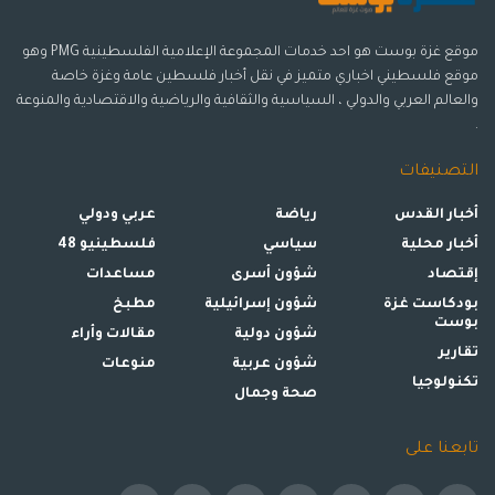
موقع غزة بوست هو احد خدمات المجموعة الإعلامية الفلسطينية PMG وهو
موقع فلسطيني اخباري متميز في نقل أخبار فلسطين عامة وغزة خاصة
والعالم العربي والدولي ، السياسية والثقافية والرياضية والاقتصادية والمنوعة
.
التصنيفات
أخبار القدس
رياضة
عربي ودولي
أخبار محلية
سياسي
فلسطينيو 48
إقتصاد
شؤون أسرى
مساعدات
بودكاست غزة
شؤون إسرائيلية
مطبخ
بوست
شؤون دولية
مقالات وأراء
تقارير
شؤون عربية
منوعات
تكنولوجيا
صحة وجمال
تابعنا على