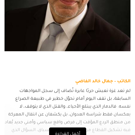
الكاتب – جمال خالد الفاضي
لم تعد غزة تعيش حربًا عابرة تُضاف إلى سجل المواجهات
السابقة، بل تقف اليوم أمام تحوّل خطير في طبيعة الصراع
نفسه. فالدمار الذي يبتلع الأحياء، والقتل الذي لا يتوقف، لا
يعكسان فقط شراسة العدوان، بل يكشفان عن انتقال المعركة
من منطق الردع المؤقت إلى فرض واقع سياسي وأمني جديد يُعاد
فيه تشكيل القطاع من جذوره. وفي هذا السياق، السؤال الذي
أكمل القراءة