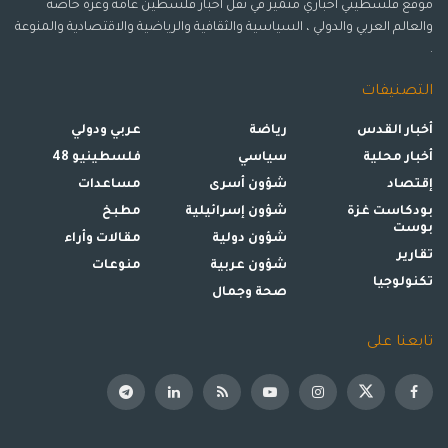
موقع فلسطيني اخباري متميز في نقل أخبار فلسطين عامة وغزة خاصة
والعالم العربي والدولي ، السياسية والثقافية والرياضية والاقتصادية والمنوعة
.
التصنيفات
أخبار القدس
رياضة
عربي ودولي
أخبار محلية
سياسي
فلسطينيو 48
إقتصاد
شؤون أسرى
مساعدات
بودكاست غزة
شؤون إسرائيلية
مطبخ
بوست
شؤون دولية
مقالات وأراء
تقارير
شؤون عربية
منوعات
تكنولوجيا
صحة وجمال
تابعنا على