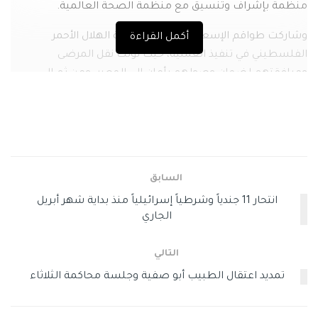
منظمة بإشراف وتنسيق مع منظمة الصحة العالمية.
وشاركت طواقم الإسعاف التابعة لجمعية الهلال الأحمر
أكمل القراءة
الفلسطيني في تنفيذ العملية، حيث تولّت نقل المرضى
ومرافقتهم لضمان وصولهم بأمان إلى المعبر، ومن ثم إلى
وجهاتهم العلاجية خارج القطاع.
وأوضحت المصادر أن المرضى جرى تجميعهم مسبقًا في
مستشفى الأمل التابع لجمعية الهلال الأحمر الفلسطيني، قبل
نقلهم ضمن ترتيبات الإجلاء الطبي عبر معبر رفح.
السابق
وسوم:
الرئيسية
السفر من غزة
حرب غزة
معابر غزة
انتحار 11 جندياً وشرطياً إسرائيلياً منذ بداية شهر أبريل
معبر رفح
الجاري
التالي
تمديد اعتقال الطبيب أبو صفية وجلسة محاكمة الثلاثاء