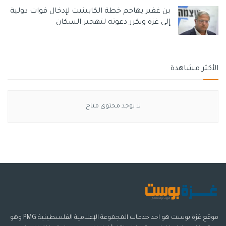
بن غفير يهاجم خطة الكابينيت لإدخال قوات دولية
إلى غزة ويكرر دعوته لتهجير السكان
الأكثر مشاهدة
لا يوجد محتوى متاح
موقع غزة بوست هو احد خدمات المجموعة الإعلامية الفلسطينية PMG وهو