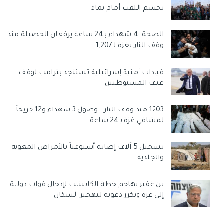
تحسم اللقب أمام نماء
الصحة: 4 شهداء بـ24 ساعة يرفعان الحصيلة منذ
وقف النار بغزة لـ1,207
قيادات أمنية إسرائيلية تستنجد بترامب لوقف
عنف المستوطنين
1203 منذ وقف النار.. وصول 3 شهداء و12 جريحاً
لمشافي غزة بـ24 ساعة
تسجيل 5 آلاف إصابة أسبوعياً بالأمراض المعوية
والجلدية
بن غفير يهاجم خطة الكابينيت لإدخال قوات دولية
إلى غزة ويكرر دعوته لتهجير السكان