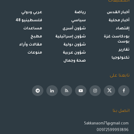
التصنيفات
أخبار القدس
رياضة
عربي ودولي
أخبار محلية
سياسي
فلسطينيو 48
إقتصاد
شؤون أسرى
مساعدات
بودكاست غزة
شؤون إسرائيلية
مطبخ
بوست
شؤون دولية
مقالات وأراء
تقارير
شؤون عربية
منوعات
تكنولوجيا
صحة وجمال
تابعنا على
اتصل بنا
Sakkanaom71@gmail.com
00972599993896