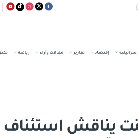
سرائيلية
إقتصاد
تقارير
مقالات وأراء
رياضة
تكنو
ينت يناقش استئناف ح