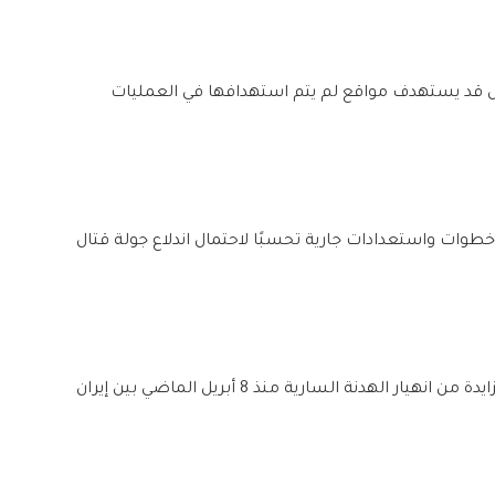
ل قد يستهدف مواقع لم يتم استهدافها في العمليات
طوات واستعدادات جارية تحسبًا لاحتمال اندلاع جولة قتال
وتأتي هذه التطورات في ظل مخاوف متزايدة من انهيار الهدنة السارية منذ 8 أبريل الماضي بين إيران