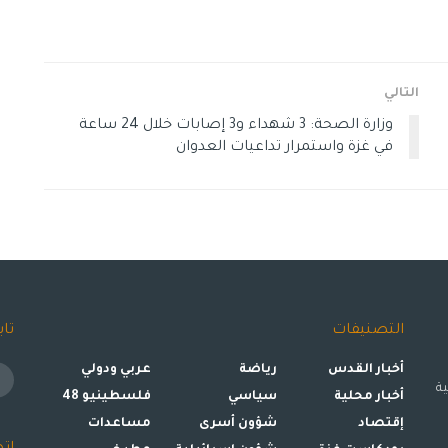
التالي
وزارة الصحة: 3 شهداء و3 إصابات خلال 24 ساعة
في غزة واستمرار تداعيات العدوان
التصنيفات
تاب
أخبار القدس
رياضة
عربي ودولي
ة
أخبار محلية
سياسي
فلسطينيو 48
إقتصاد
شؤون أسرى
مساعدات