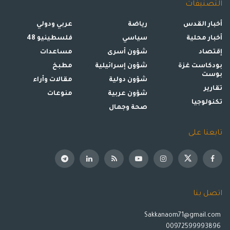
التصنيفات
أخبار القدس
رياضة
عربي ودولي
أخبار محلية
سياسي
فلسطينيو 48
إقتصاد
شؤون أسرى
مساعدات
بودكاست غزة
شؤون إسرائيلية
مطبخ
بوست
شؤون دولية
مقالات وأراء
تقارير
شؤون عربية
منوعات
تكنولوجيا
صحة وجمال
تابعنا على
اتصل بنا
Sakkanaom71@gmail.com
00972599993896