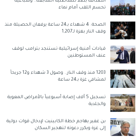
الصداقة بطلاً للشاطئية السابعة.. وسباعية
تحسم اللقب أمام نماء
وتواصل قوات الاحتلال، منذ 10 أكتوبر 2025، يوم توقيع اتفاق
الصحة: 4 شهداء بـ24 ساعة يرفعان الحصيلة منذ
وقف إطلاق النار، تنفيذ خروقات متكررة للهدنة. وتشمل هذه
وقف النار بغزة لـ1,207
الخروقات إطلاق نار وقصفاً وعمليات نسف لمبانٍ ومنشآت
مدنية.
قيادات أمنية إسرائيلية تستنجد بترامب لوقف
عنف المستوطنين
1203 منذ وقف النار.. وصول 3 شهداء و12 جريحاً
وتؤدي هذه الانتهاكات إلى سقوط مزيد من الضحايا، في وقت
لمشافي غزة بـ24 ساعة
تتفاقم فيه الأوضاع الإنسانية داخل قطاع غزة بشكل حاد.
وسوم:
الرئيسية
حرب غزة
دمار غزة
شهداء غزة
تسجيل 5 آلاف إصابة أسبوعياً بالأمراض المعوية
والجلدية
قصف غزة
بن غفير يهاجم خطة الكابينيت لإدخال قوات دولية
إلى غزة ويكرر دعوته لتهجير السكان