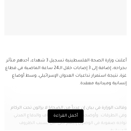
أعلنت وزارة الصحة الفلسطينية تسجيل 3 شهداء، أحدهم متأثر
بجراحه، إضافة إلى 3 إصابات خلال الـ24 ساعة الماضية في قطاع
غزة، نتيجة استمرار تداعيات العدوان الإسرائيلي، وسط أوضاع
إنسانية وميدانية معقدة.
وقالت الوزارة في بيان إن عدداً من الضحايا لا يزالون تحت الركام
وفي الطرقات. وأوضحت أن طواقم الإسعاف والدفاع المدني
أكمل القراءة
تواجه صعوبة في الوصول إليهم حتى الآن بسبب الظروف
الميدانية.