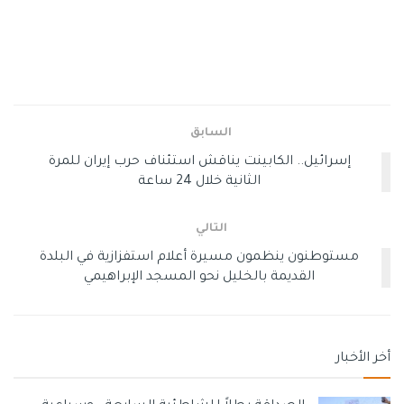
وأشارت المعطيات إلى ارتفاع إجمالي عدد الشهداء منذ وقف
إطلاق النار في 11 أكتوبر 2025 إلى 880 شهيداً. كما ارتفع عدد
الإصابات إلى 2,605 إصابات. وسُجلت 776 حالة انتشال خلال
السابق
الفترة نفسها.
إسرائيل.. الكابينت يناقش استئناف حرب إيران للمرة
الثانية خلال 24 ساعة
كما أفادت الوزارة بتسجيل إصابتين في إطار 6 خروقات إسرائيلية
التالي
جديدة للهدنة في قطاع غزة، في استمرار لانتهاكات اتفاق وقف
مستوطنون ينظمون مسيرة أعلام استفزازية في البلدة
إطلاق النار.
القديمة بالخليل نحو المسجد الإبراهيمي
وعلى صعيد الحصيلة التراكمية منذ بدء العدوان في 7 أكتوبر
أخر الأخبار
2023، بلغ عدد الشهداء 72,772 شهيداً، فيما وصل عدد الإصابات
إلى 172,707 إصابات.