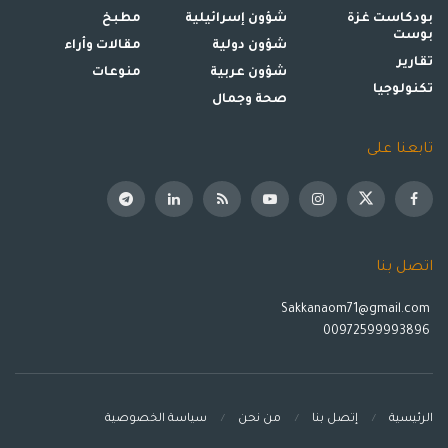
بودكاست غزة
شؤون إسرائيلية
مطبخ
بوست
شؤون دولية
مقالات وأراء
تقارير
شؤون عربية
منوعات
تكنولوجيا
صحة وجمال
تابعنا على
اتصل بنا
Sakkanaom71@gmail.com
00972599993896
الرئيسية
إتصل بنا
من نحن
سياسة الخصوصية