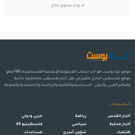
لا يوجد محتوى متاح
موقع غزة بوست هو احد خدمات المجموعة الإعلامية الفلسطينية PMG وهو
موقع فلسطيني اخباري متميز في نقل أخبار فلسطين عامة وغزة خاصة
والعالم العربي والدولي ، السياسية والثقافية والرياضية والاقتصادية والمنوعة
.
التصنيفات
أخبار القدس
رياضة
عربي ودولي
أخبار محلية
سياسي
فلسطينيو 48
إقتصاد
شؤون أسرى
مساعدات