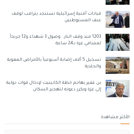
قيادات أمنية إسرائيلية تستنجد بترامب لوقف
عنف المستوطنين
1203 منذ وقف النار.. وصول 3 شهداء و12 جريحاً
لمشافي غزة بـ24 ساعة
تسجيل 5 آلاف إصابة أسبوعياً بالأمراض المعوية
والجلدية
بن غفير يهاجم خطة الكابينيت لإدخال قوات دولية
إلى غزة ويكرر دعوته لتهجير السكان
الأكثر مشاهدة