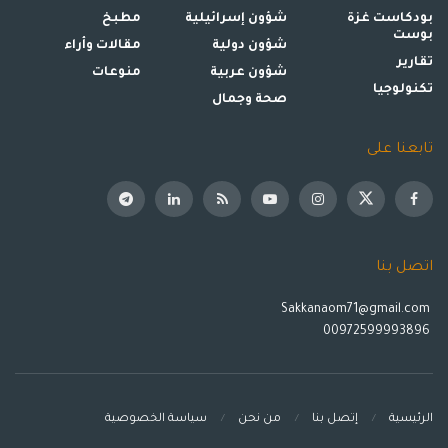
بودكاست غزة
شؤون إسرائيلية
مطبخ
بوست
شؤون دولية
مقالات وأراء
تقارير
شؤون عربية
منوعات
تكنولوجيا
صحة وجمال
تابعنا على
اتصل بنا
Sakkanaom71@gmail.com
00972599993896
الرئيسية
إتصل بنا
من نحن
سياسة الخصوصية