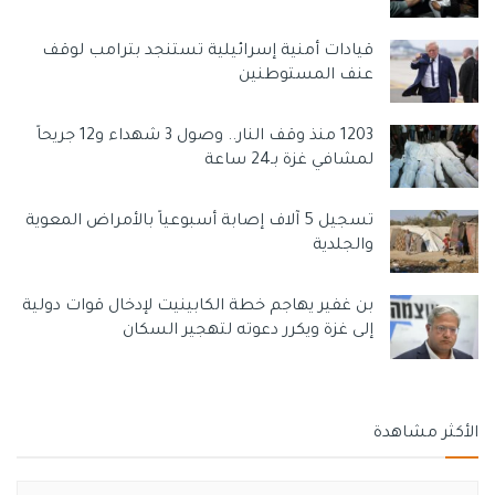
قيادات أمنية إسرائيلية تستنجد بترامب لوقف
عنف المستوطنين
1203 منذ وقف النار.. وصول 3 شهداء و12 جريحاً
لمشافي غزة بـ24 ساعة
تسجيل 5 آلاف إصابة أسبوعياً بالأمراض المعوية
والجلدية
بن غفير يهاجم خطة الكابينيت لإدخال قوات دولية
إلى غزة ويكرر دعوته لتهجير السكان
الأكثر مشاهدة