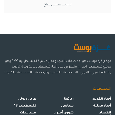
لا يوجد محتوى متاح
موقع غزة بوست هو احد خدمات المجموعة الإعلامية الفلسطينية PMG وهو
موقع فلسطيني اخباري متميز في نقل أخبار فلسطين عامة وغزة خاصة
والعالم العربي والدولي ، السياسية والثقافية والرياضية والاقتصادية والمنوعة
.
التصنيفات
أخبار القدس
رياضة
عربي ودولي
أخبار محلية
سياسي
فلسطينيو 48
إقتصاد
شؤون أسرى
مساعدات