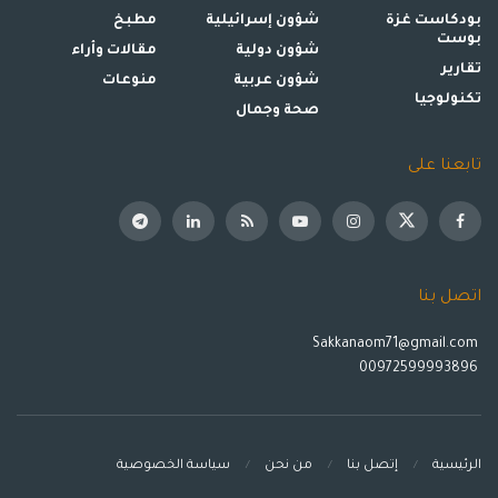
بودكاست غزة
شؤون إسرائيلية
مطبخ
بوست
شؤون دولية
مقالات وأراء
تقارير
شؤون عربية
منوعات
تكنولوجيا
صحة وجمال
تابعنا على
اتصل بنا
Sakkanaom71@gmail.com
00972599993896
الرئيسية
إتصل بنا
من نحن
سياسة الخصوصية