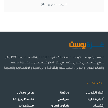
لا يوجد محتوى متاح
موقع غزة بوست هو احد خدمات المجموعة الإعلامية الفلسطينية PMG وهو
موقع فلسطيني اخباري متميز في نقل أخبار فلسطين عامة وغزة خاصة
والعالم العربي والدولي ، السياسية والثقافية والرياضية والاقتصادية والمنوعة
.
التصنيفات
أخبار القدس
رياضة
عربي ودولي
أخبار محلية
سياسي
فلسطينيو 48
إقتصاد
شؤون أسرى
مساعدات