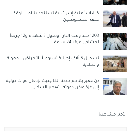
قيادات أمنية إسرائيلية تستنجد بترامب لوقف
عنف المستوطنين
1203 منذ وقف النار.. وصول 3 شهداء و12 جريحاً
لمشافي غزة بـ24 ساعة
تسجيل 5 آلاف إصابة أسبوعياً بالأمراض المعوية
والجلدية
بن غفير يهاجم خطة الكابينيت لإدخال قوات دولية
إلى غزة ويكرر دعوته لتهجير السكان
الأكثر مشاهدة