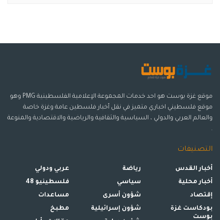
موقع غزة بوست هو احد خدمات المجموعة الإعلامية الفلسطينية PMG وهو
موقع فلسطيني اخباري متميز في نقل أخبار فلسطين عامة وغزة خاصة
والعالم العربي والدولي ، السياسية والثقافية والرياضية والاقتصادية والمنوعة
.
التصنيفات
أخبار القدس
رياضة
عربي ودولي
أخبار محلية
سياسي
فلسطينيو 48
إقتصاد
شؤون أسرى
مساعدات
بودكاست غزة
شؤون إسرائيلية
مطبخ
بوست