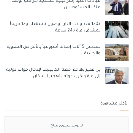
قيادات أمنية إسرائيلية تستنجد بترامب لوقف
عنف المستوطنين
1203 منذ وقف النار.. وصول 3 شهداء و12 جريحاً
لمشافي غزة بـ24 ساعة
تسجيل 5 آلاف إصابة أسبوعياً بالأمراض المعوية
والجلدية
بن غفير يهاجم خطة الكابينيت لإدخال قوات دولية
إلى غزة ويكرر دعوته لتهجير السكان
الأكثر مشاهدة
لا يوجد محتوى متاح