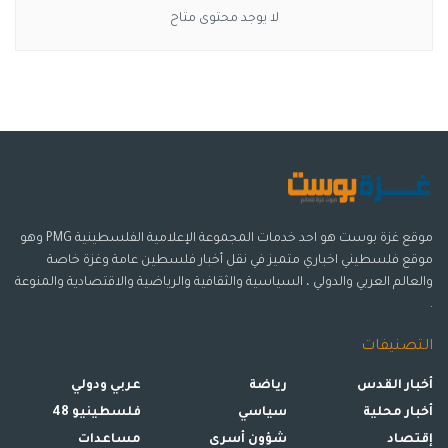
لا يوجد محتوى متاح
موقع غزة بوست هو احد خدمات المجموعة الإعلامية الفلسطينية PMG وهو
موقع فلسطيني اخباري متميز في نقل أخبار فلسطين عامة وغزة خاصة
والعالم العربي والدولي ، السياسية والثقافية والرياضية والاقتصادية والمنوعة
.
التصنيفات
أخبار القدس
رياضة
عربي ودولي
أخبار محلية
سياسي
فلسطينيو 48
إقتصاد
شؤون أسرى
مساعدات