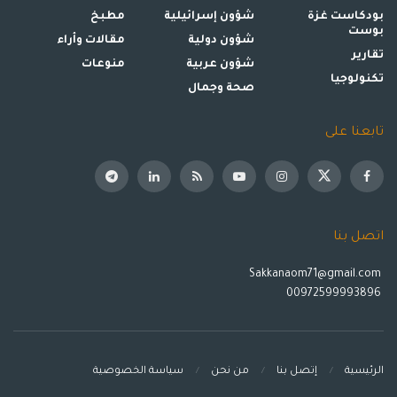
بودكاست غزة
شؤون إسرائيلية
مطبخ
بوست
شؤون دولية
مقالات وأراء
تقارير
شؤون عربية
منوعات
تكنولوجيا
صحة وجمال
تابعنا على
اتصل بنا
Sakkanaom71@gmail.com
00972599993896
الرئيسية
إتصل بنا
من نحن
سياسة الخصوصية