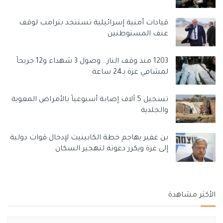
قيادات أمنية إسرائيلية تستنجد بترامب لوقف
عنف المستوطنين
1203 منذ وقف النار.. وصول 3 شهداء و12 جريحاً
لمشافي غزة بـ24 ساعة
تسجيل 5 آلاف إصابة أسبوعياً بالأمراض المعوية
والجلدية
بن غفير يهاجم خطة الكابينيت لإدخال قوات دولية
إلى غزة ويكرر دعوته لتهجير السكان
الأكثر مشاهدة