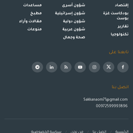
إقتصاد
شؤون أسرى
مساعدات
بودكاست غزة
شؤون إسرائيلية
مطبخ
بوست
شؤون دولية
مقالات وأراء
تقارير
شؤون عربية
منوعات
تكنولوجيا
صحة وجمال
تابعنا على
اتصل بنا
Sakkanaom71@gmail.com
00972599993896
الرئيسية
إتصل بنا
من نحن
سياسة الخصوصية